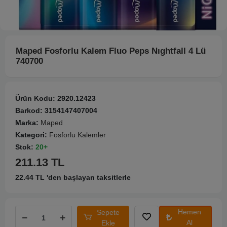
Maped Fosforlu Kalem Fluo Peps Nıghtfall 4 Lü
740700
Ürün Kodu:
2920.12423
Barkod:
3154147407004
Marka:
Maped
Kategori:
Fosforlu Kalemler
Stok:
20+
211.13 TL
22.44 TL 'den başlayan taksitlerle
Hemen
Sepete
Al
Ekle