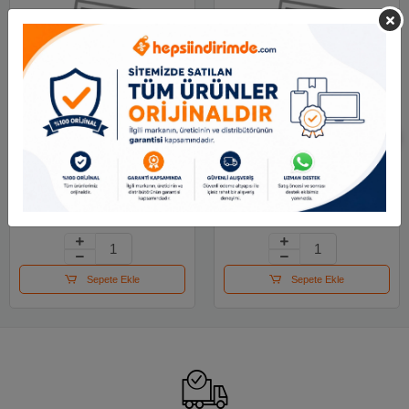
Stabilo Swing Cool
Stabilo Swing Cool
Naturecolors-gül
Naturecolors-çamur
Kurusu
Yeşili
90.02 TL
90.02 TL
Sepete Ekle
Sepete Ekle