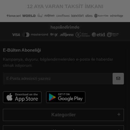
12 AYA VARAN TAKSİT İMKANI
E-Bülten Aboneliği
Kampanya, duyuru, bilgilendirmelerden e-posta ile haberdar
olmak istiyorum.
Kategoriler