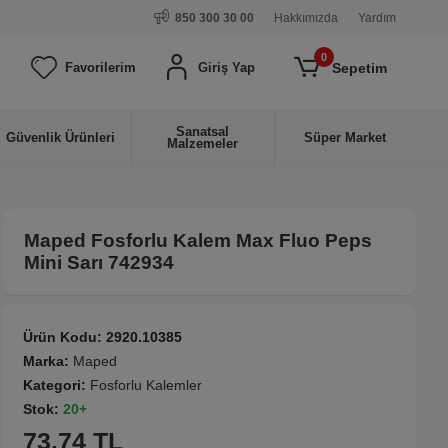
850 300 30 00
Hakkımızda
Yardım
0
Sepetim
Favorilerim
Giriş Yap
Sanatsal
Güvenlik Ürünleri
Süper Market
Malzemeler
Maped Fosforlu Kalem Max Fluo Peps
Mini Sarı 742934
Ürün Kodu:
2920.10385
Marka:
Maped
Kategori:
Fosforlu Kalemler
Stok:
20+
73.74 TL