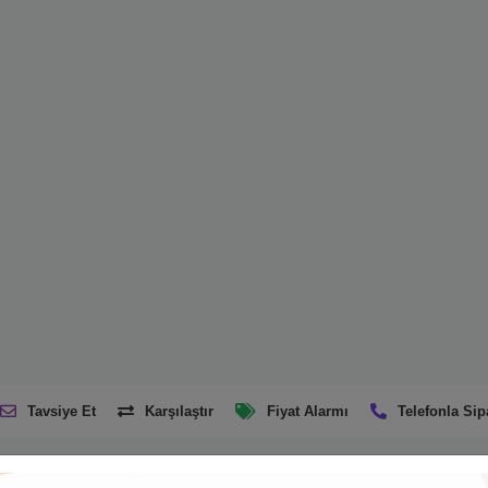
Tavsiye Et
Karşılaştır
Fiyat Alarmı
Telefonla Sip
Ürün Açıklaması
Taksit Seçenekleri