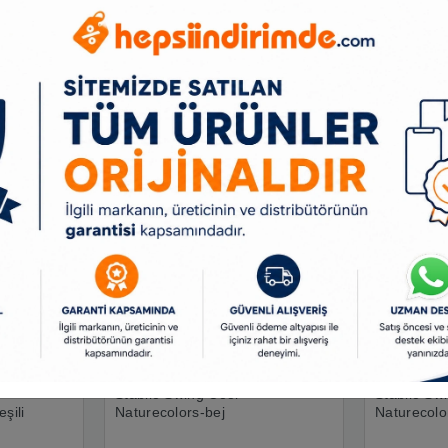
Benzer Ürünler
Stabilo Swing Cool
Stabilo Sw
şili
Naturecolors-bej
Naturecolo