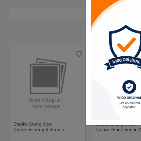
Stabilo Swing Cool
Stabilo Swing Cool
Naturecolors-gül Kurusu
Naturecolors-çamur Ye