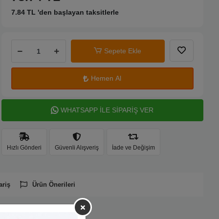
7.84 TL 'den başlayan taksitlerle
Sepete Ekle
Hemen Al
WHATSAPP İLE SİPARİŞ VER
Hızlı Gönderi
Güvenli Alışveriş
İade ve Değişim
ariş
Ürün Önerileri