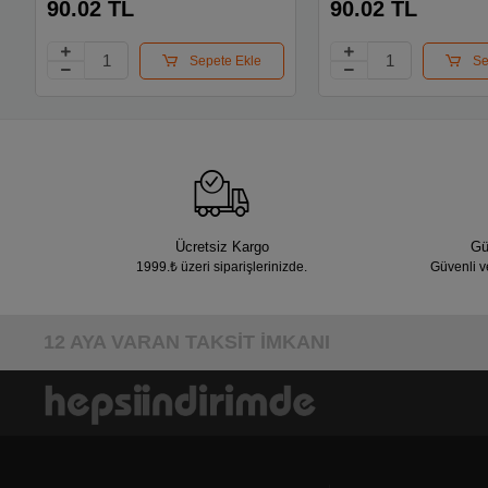
90.02 TL
90.02 TL
Sepete Ekle
Se
Ücretsiz Kargo
Gü
1999.₺ üzeri siparişlerinizde.
Güvenli v
12 AYA VARAN TAKSİT İMKANI