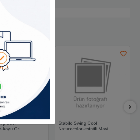
ing Cool
Stabilo Swing Cool
r-koyu Gri
Naturecolor-esintili Mavi