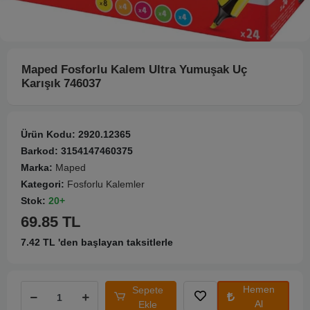
Maped Fosforlu Kalem Ultra Yumuşak Uç
Karışık 746037
Ürün Kodu:
2920.12365
Barkod:
3154147460375
Marka:
Maped
Kategori:
Fosforlu Kalemler
Stok:
20+
69.85 TL
7.42 TL 'den başlayan taksitlerle
Hemen
Sepete
Al
Ekle