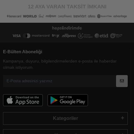
12 AYA VARAN TAKSİT İMKANI
E-Bülten Aboneliği
Kampanya, duyuru, bilgilendirmelerden e-posta ile haberdar
olmak istiyorum.
Kategoriler