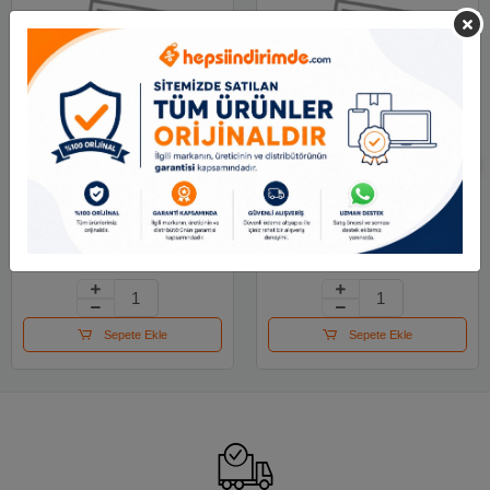
Stabilo Swing Cool
Stabilo Swing Cool
Naturecolors-gül
Naturecolors-çamur
Kurusu
Yeşili
90.02 TL
90.02 TL
Sepete Ekle
Sepete Ekle