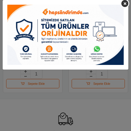
Adel Keçeli Kalem
Lyra Aqua Brush Duo
Jumbo 2220 000001
Askılı Paket 36lı
L6521360
251.87 TL
5,571.22 TL
Sepete Ekle
Sepete Ekle