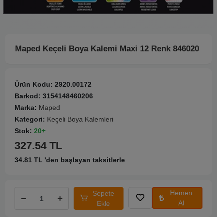
Maped Keçeli Boya Kalemi Maxi 12 Renk 846020
Ürün Kodu:
2920.00172
Barkod:
3154148460206
Marka:
Maped
Kategori:
Keçeli Boya Kalemleri
Stok:
20+
327.54 TL
34.81 TL 'den başlayan taksitlerle
Hemen
Sepete
Al
Ekle