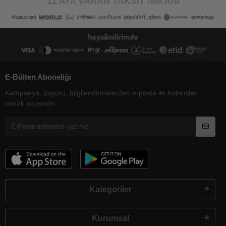
12 AYA VARAN TAKSİT İMKANI
E-Bülten Aboneliği
Kampanya, duyuru, bilgilendirmelerden e-posta ile haberdar
olmak istiyorum.
Kategoriler
Kurumsal