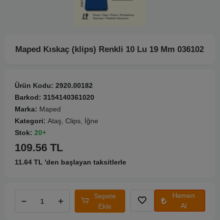
Maped Kıskaç (klips) Renkli 10 Lu 19 Mm 036102
Ürün Kodu:
2920.00182
Barkod:
3154140361020
Marka:
Maped
Kategori:
Ataş, Clips, İğne
Stok:
20+
109.56 TL
11.64 TL 'den başlayan taksitlerle
Hemen
Sepete
Al
Ekle