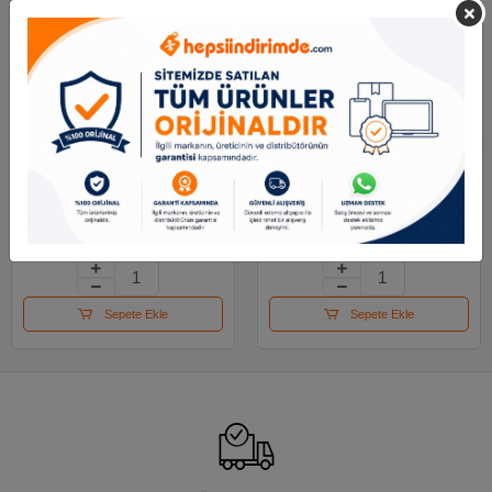
Mas Toplu İğne Nikel
Maped Kıskaç (klips)
28 Mm 20 Gr 330
Metal 32 Mm 4 Lü
Renk 036100
19.21 TL
100.74 TL
Sepete Ekle
Sepete Ekle