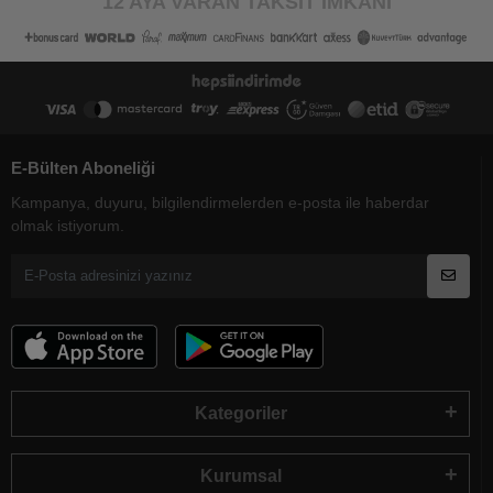
12 AYA VARAN TAKSİT İMKANI
E-Bülten Aboneliği
Kampanya, duyuru, bilgilendirmelerden e-posta ile haberdar
olmak istiyorum.
Kategoriler
Kurumsal