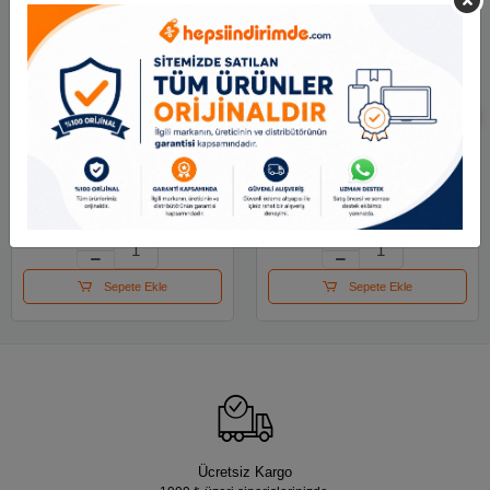
Alpino Ju-300018
Alpino Ju-200018
Trimax Tropic -jumbo
Trimax Chic -jumbo
Üçgen Çentik
Üçgen Çentikli
34.32 TL
34.32 TL
Sepete Ekle
Sepete Ekle
Ücretsiz Kargo