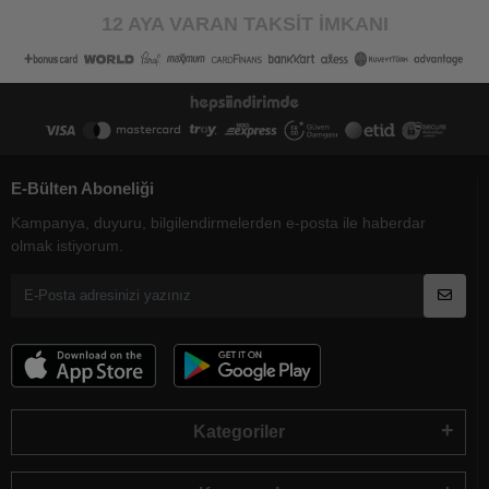
12 AYA VARAN TAKSİT İMKANI
E-Bülten Aboneliği
Kampanya, duyuru, bilgilendirmelerden e-posta ile haberdar
olmak istiyorum.
Kategoriler