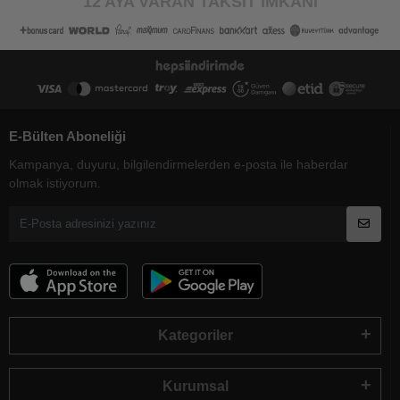
12 AYA VARAN TAKSİT İMKANI
E-Bülten Aboneliği
Kampanya, duyuru, bilgilendirmelerden e-posta ile haberdar
olmak istiyorum.
Kategoriler
Kurumsal