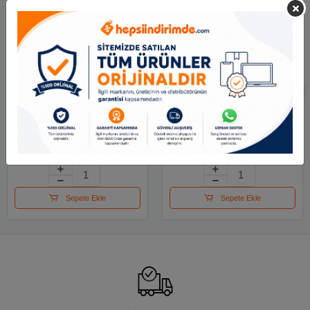
Alpino Sulu Boya
Craft And Arts 36 Lı
Tempera Kestane 500
Sulu Boya 30x12mm
Ml Dm000177
86
190.58 TL
436.59 TL
Sepete Ekle
Sepete Ekle