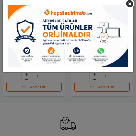
Mas Toplu İğne Nikel
Maped Kıskaç (klips)
28 Mm 20 Gr 330
Metal 32 Mm 4 Lü
Renk 036100
19.21 TL
100.74 TL
Sepete Ekle
Sepete Ekle