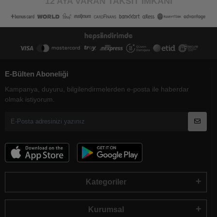
12 AYA VARAN TAKSİT İMKANI
E-Bülten Aboneliği
Kampanya, duyuru, bilgilendirmelerden e-posta ile haberdar
olmak istiyorum.
Kategoriler
Kurumsal