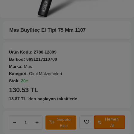
Mas Büyüteç El Tipi 75 Mm 1107
Ürün Kodu:
2780.12809
Barkod:
8691217110709
Marka:
Mas
Kategori:
Okul Malzemeleri
Stok:
20+
130.53 TL
13.87 TL 'den başlayan taksitlerle
Hemen
Sepete
Al
Ekle