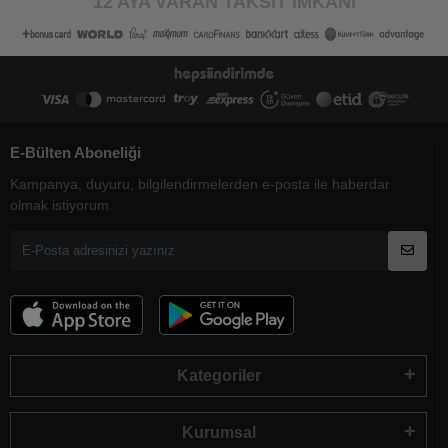
12 AYA VARAN TAKSİT İMKANI
E-Bülten Aboneliği
Kampanya, duyuru, bilgilendirmelerden e-posta ile haberdar
olmak istiyorum.
Kategoriler
Kurumsal