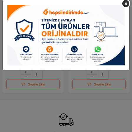
Me Kalem Çantası
Me Kalem Çantası
Beşiktaş 26329
Galatasaray 26578
689.64 TL
629.14 TL
Sepete Ekle
Sepete Ekle