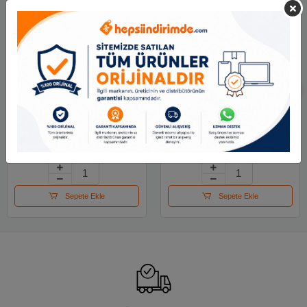
Alemdar Tam Kapak
Elba Telgraf Klasör
Dosya Pembe
Plastik Lüx Geniş Mavi
10.43 TL
111.78 TL
Sepete Ekle
Sepete Ekle