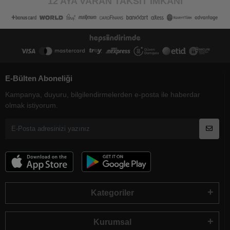
12 AYA VARAN TAKSİT İMKANI
E-Bülten Aboneliği
Kampanya, duyuru, bilgilendirmelerden e-posta ile haberdar
olmak istiyorum.
Kategoriler
Kurumsal