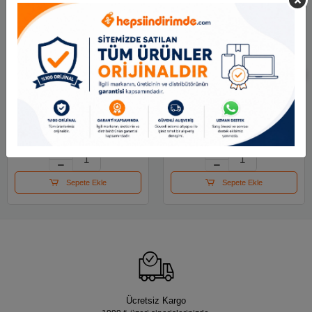
Stabilo Swing Cool
Stabilo Swing Cool
Naturecolors-gül
Naturecolors-çamur
Kurusu
Yeşili
90.02 TL
90.02 TL
Sepete Ekle
Sepete Ekle
Ücretsiz Kargo