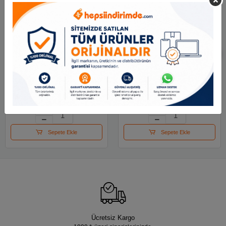
Faber Fosforlu Kalem
Stabilo Swing Cool
Textliner 2026 Otc Sta
Naturecolors-gül
60lı 5030254647000
Kurusu
4,356.00 TL
90.02 TL
Sepete Ekle
Sepete Ekle
Ücretsiz Kargo