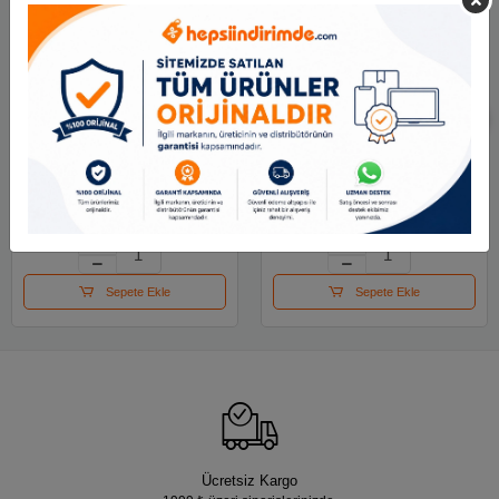
Stabilo Swing Cool
Stabilo Swing Cool
Naturecolors-gül
Naturecolors-çamur
Kurusu
Yeşili
90.02 TL
90.02 TL
Sepete Ekle
Sepete Ekle
Ücretsiz Kargo