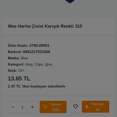
Mas Harita Çivisi Karışık Renkli 315
Ürün Kodu:
2780.00051
Barkod:
8691217031509
Marka:
Mas
Kategori:
Ataş, Clips, İğne
Stok:
20+
13.85 TL
1.47 TL 'den başlayan taksitlerle
Hemen
Sepete
Al
Ekle