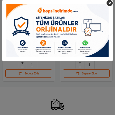
Mas Toplu İğne Nikel
Maped Kıskaç (klips)
28 Mm 20 Gr 330
Metal 32 Mm 4 Lü
Renk 036100
19.21 TL
100.74 TL
Sepete Ekle
Sepete Ekle