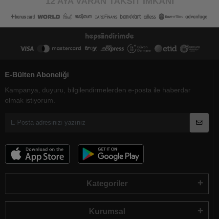
12 AYA VARAN TAKSİT İMKANI
E-Bülten Aboneliği
Kampanya, duyuru, bilgilendirmelerden e-posta ile haberdar
olmak istiyorum.
Kategoriler
Kurumsal