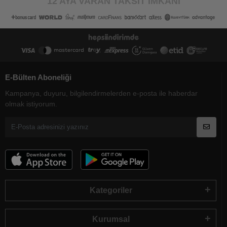
12 AYA VARAN TAKSİT İMKANI
E-Bülten Aboneliği
Kampanya, duyuru, bilgilendirmelerden e-posta ile haberdar
olmak istiyorum.
Kategoriler
Kurumsal