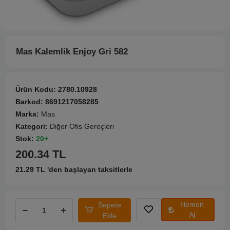
Mas Kalemlik Enjoy Gri 582
Ürün Kodu:
2780.10928
Barkod:
8691217058285
Marka:
Mas
Kategori:
Diğer Ofis Gereçleri
Stok:
20+
200.34 TL
21.29 TL 'den başlayan taksitlerle
Hemen
Sepete
Al
Ekle