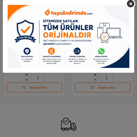
Mas Kalemlik Metal
Mas Perfore Ataşlık
Perforeli Silindir Mavi
Siyah
500
65.46 TL
62.99 TL
Sepete Ekle
Sepete Ekle