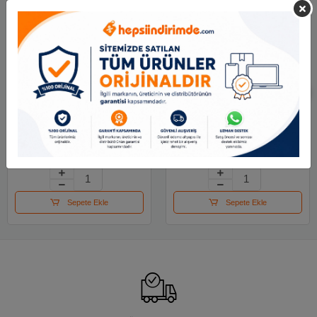
Her Bant Çift Taraflı
Vege Çift Taraflı Bant
Bant Askılı 48x25 Mt
Askılı 12x25 Mt
1005
122.22 TL
71.25 TL
Sepete Ekle
Sepete Ekle