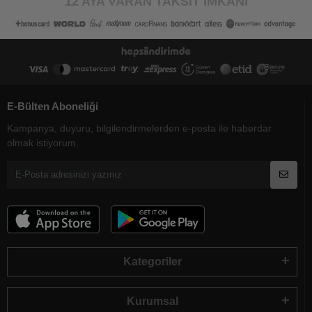
12 AYA VARAN TAKSİT İMKANI
E-Bülten Aboneliği
Kampanya, duyuru, bilgilendirmelerden e-posta ile haberdar
olmak istiyorum.
Kategoriler
Kurumsal