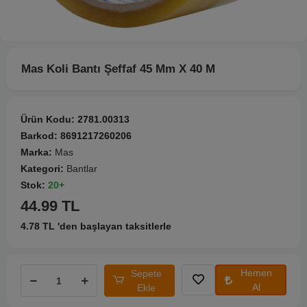
Mas Koli Bantı Şeffaf 45 Mm X 40 M
Ürün Kodu:
2781.00313
Barkod:
8691217260206
Marka:
Mas
Kategori:
Bantlar
Stok:
20+
44.99 TL
4.78 TL 'den başlayan taksitlerle
Hemen
Sepete
Al
Ekle