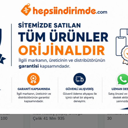
Benzer Ürünler
Metal
Mas Kıskaç (klips) Omega
Mimaks Ata
6100
Çelik 41 Mm 935
30