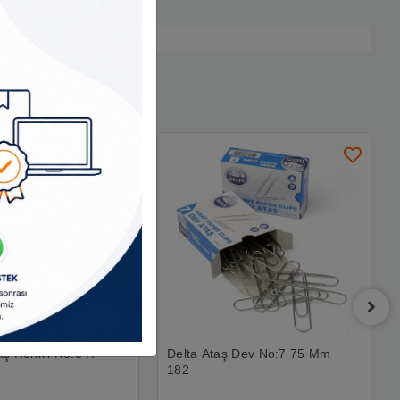
ş Renkli No:3 R-
Delta Ataş Dev No:7 75 Mm
182