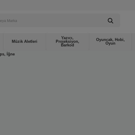
Yazıcı,
Oyuncak, Hobi,
Müzik Aletleri
Projeksiyon,
Oyun
Barkod
ips, İğne