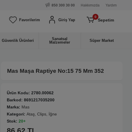
850 300 30 00
Hakkımızda
Yardım
0
Sepetim
Favorilerim
Giriş Yap
Sanatsal
Güvenlik Ürünleri
Süper Market
Malzemeler
Mas Maşa Raptiye No:15 75 Mm 352
Ürün Kodu:
2780.00062
Barkod:
8691217035200
Marka:
Mas
Kategori:
Ataş, Clips, İğne
Stok:
20+
86.62 TL