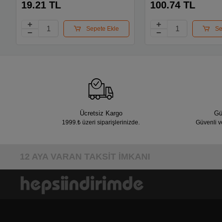
19.21 TL
100.74 TL
Sepete Ekle
Se
Ücretsiz Kargo
Gü
1999.₺ üzeri siparişlerinizde.
Güvenli v
12 AYA VARAN TAKSİT İMKANI