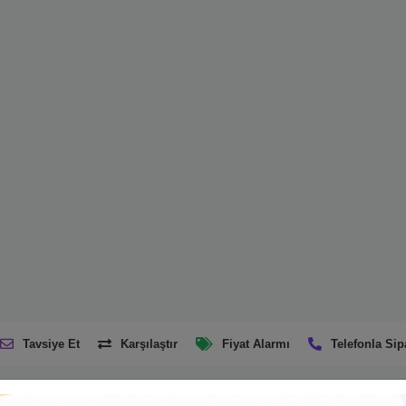
Tavsiye Et
Karşılaştır
Fiyat Alarmı
Telefonla Sip
Ürün Açıklaması
Taksit Seçenekleri