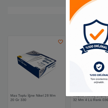
Mas Toplu İğne Nikel 28 Mm
Maped Kıskaç (klips) 
20 Gr 330
32 Mm 4 Lü Renk 03