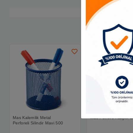
Mas Kalemlik Metal
Mas Perfore Ataşlık S
Perforeli Silindir Mavi 500