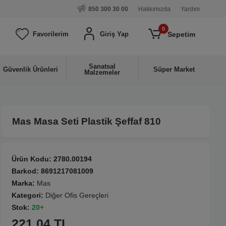
850 300 30 00
Hakkımızda
Yardım
0
Sepetim
Favorilerim
Giriş Yap
Sanatsal
Güvenlik Ürünleri
Süper Market
Malzemeler
Mas Masa Seti Plastik Şeffaf 810
Ürün Kodu:
2780.00194
Barkod:
8691217081009
Marka:
Mas
Kategori:
Diğer Ofis Gereçleri
Stok:
20+
221.04 TL