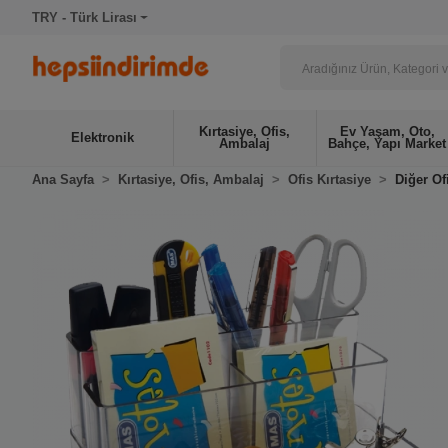
TRY - Türk Lirası
Kırtasiye, Ofis,
Ev Yaşam, Oto,
Elektronik
Ambalaj
Bahçe, Yapı Market
Ana Sayfa
Kırtasiye, Ofis, Ambalaj
Ofis Kırtasiye
Diğer Of