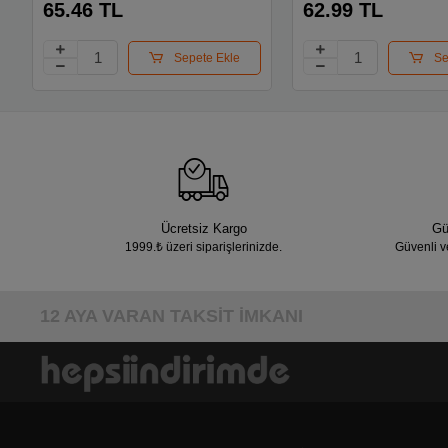
65.46 TL
62.99 TL
Sepete Ekle
Se
Ücretsiz Kargo
Gü
1999.₺ üzeri siparişlerinizde.
Güvenli v
12 AYA VARAN TAKSİT İMKANI