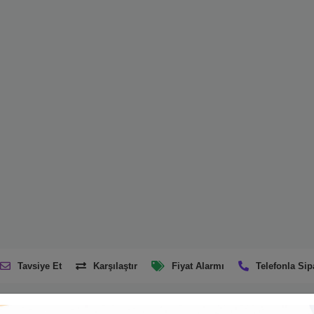
Tavsiye Et
Karşılaştır
Fiyat Alarmı
Telefonla Sip
Ürün Açıklaması
Taksit Seçenekleri