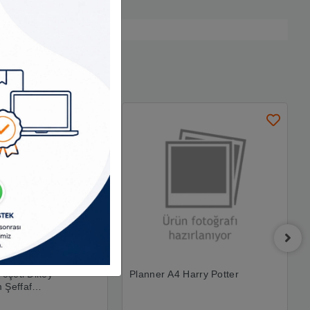
Poşeti Dikey
Planner A4 Harry Potter
 Şeffaf