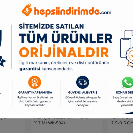
Benzer Ürünler
iyah
Plus Şerit Silici Mini 4.2 Mm
Sarff Kart 
X 7 Mt Wh-504s
7.5x9.5 Cm
15207011