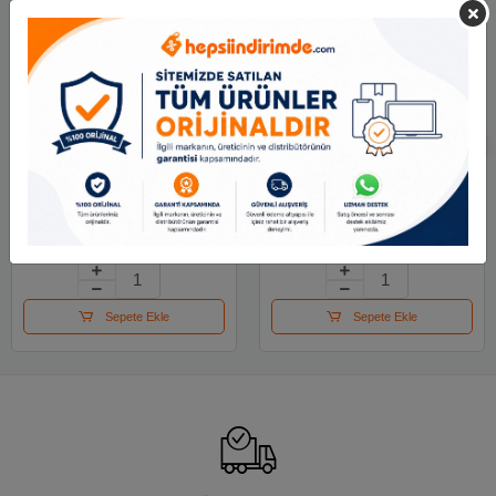
Mas Kalemlik Metal
Mas Perfore Ataşlık
Perforeli Silindir Mavi
Siyah
500
65.46 TL
62.99 TL
Sepete Ekle
Sepete Ekle