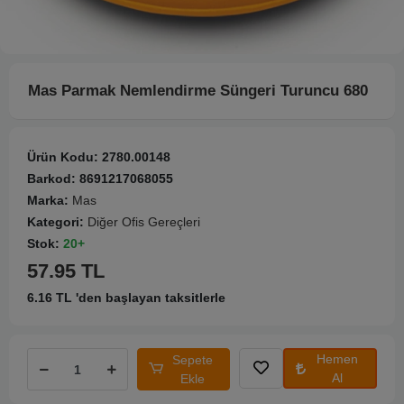
Mas Parmak Nemlendirme Süngeri Turuncu 680
Ürün Kodu:
2780.00148
Barkod:
8691217068055
Marka:
Mas
Kategori:
Diğer Ofis Gereçleri
Stok:
20+
57.95 TL
6.16 TL 'den başlayan taksitlerle
Hemen
Sepete
Al
Ekle