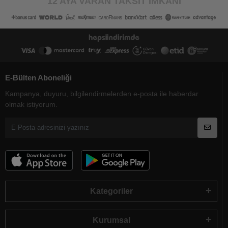
12 AYA VARAN TAKSİT İMKANI
E-Bülten Aboneliği
Kampanya, duyuru, bilgilendirmelerden e-posta ile haberdar
olmak istiyorum.
Kategoriler
Kurumsal