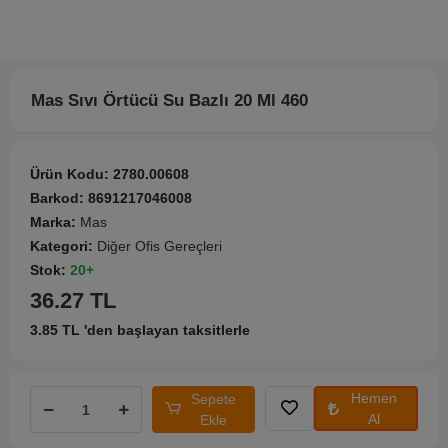
Mas Sıvı Örtücü Su Bazlı 20 Ml 460
Ürün Kodu:
2780.00608
Barkod:
8691217046008
Marka:
Mas
Kategori:
Diğer Ofis Gereçleri
Stok:
20+
36.27 TL
3.85 TL 'den başlayan taksitlerle
Hemen
Sepete
Al
Ekle