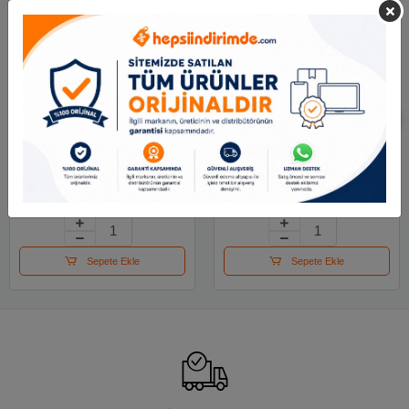
Mas Kalemlik Metal
Mas Perfore Ataşlık
Perforeli Silindir Mavi
Siyah
500
65.46 TL
62.99 TL
Sepete Ekle
Sepete Ekle