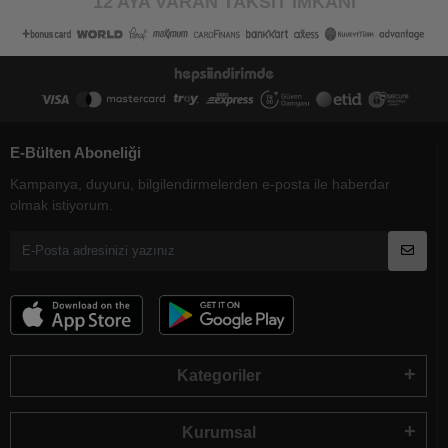
12 AYA VARAN TAKSİT İMKANI
E-Bülten Aboneliği
Kampanya, duyuru, bilgilendirmelerden e-posta ile haberdar
olmak istiyorum.
Kategoriler
Kurumsal