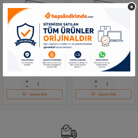
Pad Canxsmart 50f A4
Pad Canxsmart 30f A4
90 G Sketch&notes
180 G Fashion Des
421.37 TL
421.37 TL
Sepete Ekle
Sepete Ekle