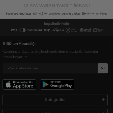
12 AYA VARAN TAKSİT İMKANI
E-Bülten Aboneliği
Kampanya, duyuru, bilgilendirmelerden e-posta ile haberdar
olmak istiyorum.
Kategoriler