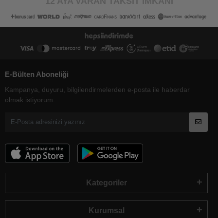
12 AYA VARAN TAKSİT İMKANI
E-Bülten Aboneliği
Kampanya, duyuru, bilgilendirmelerden e-posta ile haberdar
olmak istiyorum.
Kategoriler
Kurumsal