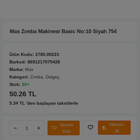
Mas Zımba Makinesi Basic No:10 Siyah 754
Ürün Kodu:
2780.00223
Barkod:
8691217075428
Marka:
Mas
Kategori:
Zımba, Delgeç
Stok:
20+
50.26 TL
5.34 TL 'den başlayan taksitlerle
Hemen
Sepete
Al
Ekle