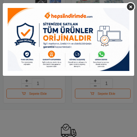
Mikro Not Defteri
Mikro Not Defteri Puffy
Sports Boy Nt-108
Butterflys Pf-60
33.50 TL
157.50 TL
Sepete Ekle
Sepete Ekle