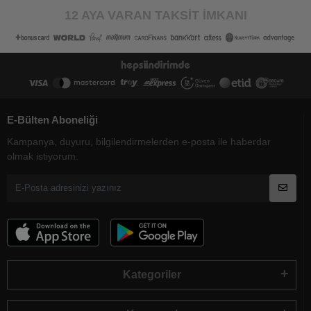
12 AYA VARAN TAKSİT İMKANI
E-Bülten Aboneliği
Kampanya, duyuru, bilgilendirmelerden e-posta ile haberdar
olmak istiyorum.
Kategoriler