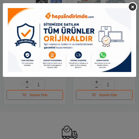
Mikro Not Defteri
Mikro Not Defteri Puffy
Sports Boy Nt-108
Butterflys Pf-60
33.50 TL
157.50 TL
Sepete Ekle
Sepete Ekle