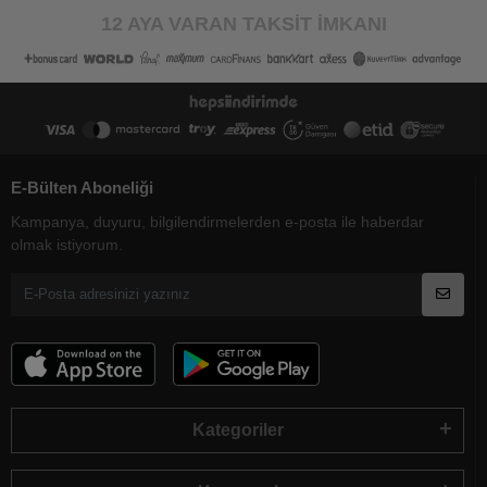
12 AYA VARAN TAKSİT İMKANI
E-Bülten Aboneliği
Kampanya, duyuru, bilgilendirmelerden e-posta ile haberdar
olmak istiyorum.
Kategoriler