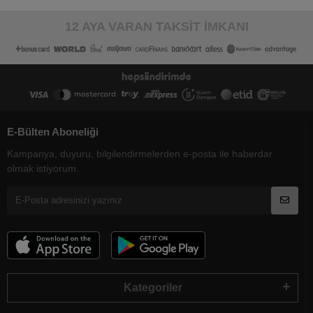
12 AYA VARAN TAKSİT İMKANI
E-Bülten Aboneliği
Kampanya, duyuru, bilgilendirmelerden e-posta ile haberdar
olmak istiyorum.
Kategoriler