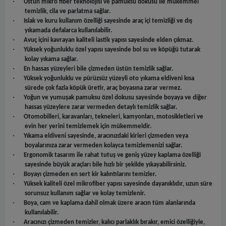
·
Üstün mikro fiber teknolojisi ve pamuksu dokusu ile mükemmel
temizlik, cila ve parlatma sağlar.
·
Islak ve kuru kullanım özelliği sayesinde araç içi temizliği ve dış
yıkamada defalarca kullanılabilir.
·
Avuç içini kavrayan kaliteli lastik yapısı sayesinde elden çıkmaz.
·
Yüksek yoğunluklu özel yapısı sayesinde bol su ve köpüğü tutarak
kolay yıkama sağlar.
·
En hassas yüzeyleri bile çizmeden üstün temizlik sağlar.
·
Yüksek yoğunluklu ve pürüzsüz yüzeyli oto yıkama eldiveni kısa
sürede çok fazla köpük üretir, araç boyasına zarar vermez.
·
Yoğun ve yumuşak pamuksu özel dokusu sayesinde boyaya ve diğer
hassas yüzeylere zarar vermeden detaylı temizlik sağlar.
·
Otomobilleri, karavanları, tekneleri, kamyonları, motosikletleri ve
evin her yerini temizlemek için mükemmeldir.
·
Yıkama eldiveni sayesinde, aracınızdaki kirleri çizmeden veya
boyalarınıza zarar vermeden kolayca temizlemenizi sağlar.
·
Ergonomik tasarım ile rahat tutuş ve geniş yüzey kaplama özelliği
sayesinde büyük araçları bile hızlı bir şekilde yıkayabilirsiniz.
·
Boyayı çizmeden en sert kir kalıntılarını temizler.
·
Yüksek kaliteli özel mikrofiber yapısı sayesinde dayanıklıdır, uzun süre
sorunsuz kullanım sağlar ve kolay temizlenir.
·
Boya, cam ve kaplama dahil olmak üzere aracın tüm alanlarında
kullanılabilir.
·
Aracınızı çizmeden temizler, kalıcı parlaklık bırakır, emici özelliğiyle,