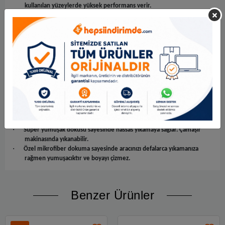
kullanılan yüzeylerde yüksek performans verir.
·
Ultra güçlü dokusu ve geniş yapısı sayesinde çabuk yıpranmaz, uzun
ömürlüdür.
·
Araba yıkamanın yanı sıra cam yıkama, motosiklet yıkama, ev işleri,
ofis ve yer temizliği için de kullanılabilir.
·
Çok yüksek emiş gücü ile az şampuan kullanmanıza olanak sağlar.
·
Fırça gibi arabayı çizmez. Dış yüzey çizik oluşumunu engeller.
·
Hafif ve el büyüklüğündeki yapısı sayesinde kolay kullanım sağlar.
·
Otomobillerde hem dış hem de iç yüzeylerinde rahatlıkla kullanılır.
·
Çizik yapmadığı için boyalı yüzeylerde ve plastik yüzeylerde gönül
rahatlığıyla kullanabilirsiniz.
·
Silinen yüzeylerde yağ, kir, leke bırakmaz. Kiri yüzeyden kaldırılarak
mikro fiber yüzey içerisine hapsolmasını sağlar.
·
Süper yumuşak dokusu sayesinde hassas yıkamaya sağlar. Çamaşır
makinasında yıkanabilir.
·
Özel mikrofiber dokuma sayesinde aracınızı defalarca yıkamanıza
rağmen yumuşacıktır ve boyayı çizmez.
Benzer Ürünler