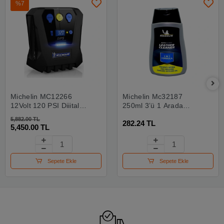
%7
Michelin MC12266
Michelin Mc32187
12Volt 120 PSI Dijital
250ml 3’ü 1 Arada
Basınç Göstergeli
Avokado Özlü Deri
5,882.00 TL
282.24 TL
Hava Pompası
Temizleme Ve Bakım
5,450.00 TL
Losyonu
Sepete Ekle
Sepete Ekle