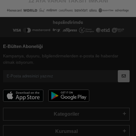
12 AYA VARAN TAKSİT İMKANI
E-Bülten Aboneliği
Kampanya, duyuru, bilgilendirmelerden e-posta ile haberdar
olmak istiyorum.
Kategoriler
Kurumsal