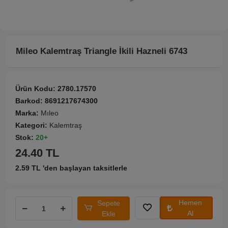
Mileo Kalemtraş Triangle İkili Hazneli 6743
Ürün Kodu:
2780.17570
Barkod:
8691217674300
Marka:
Mıleo
Kategori:
Kalemtraş
Stok:
20+
24.40 TL
2.59 TL 'den başlayan taksitlerle
Hemen
Sepete
Al
Ekle