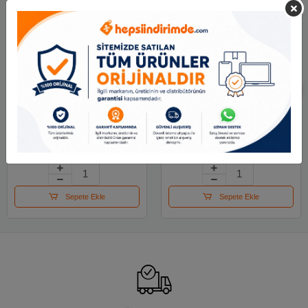
Maped Kalemtıraş
Mape Kalemtıraş Tonic
Gezegen Tek Delikli
Metal Çift Delikli
Display 051102
068611
87.22 TL
104.93 TL
Sepete Ekle
Sepete Ekle