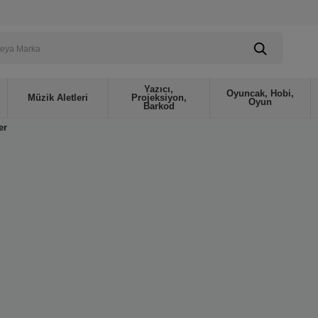
Yazıcı,
Oyuncak, Hobi,
Müzik Aletleri
Projeksiyon,
Oyun
Barkod
er