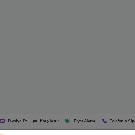
Tavsiye Et
Karşılaştır
Fiyat Alarmı
Telefonla Sip