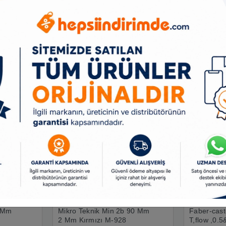
Ürün Açıklaması
Taksit Seçenekleri
Benzer Ürünler
7 Mm
Mikro Teknik Min 2b 90 Mm
Faber-caste
2 Mm Kırmızı M-928
T,flow ,0.5