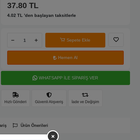
37.80 TL
4.02 TL 'den başlayan taksitlerle
Sepete Ekle
Hemen Al
WHATSAPP İLE SİPARİŞ VER
Hızlı Gönderi
Güvenli Alışveriş
İade ve Değişim
ariş
Ürün Önerileri