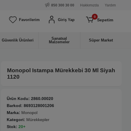
850 300 30 00
Hakkımızda
Yardım
0
Sepetim
Favorilerim
Giriş Yap
Sanatsal
Güvenlik Ürünleri
Süper Market
Malzemeler
Monopol Istampa Mürekkebi 30 Ml Siyah
1120
Ürün Kodu:
2860.00020
Barkod:
8693128001206
Marka:
Monopol
Kategori:
Mürekkepler
Stok:
20+