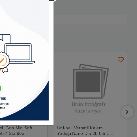
ll Grip Min Soft
Uni-ball Versatil Kalem
&0.7 Sta 90x
Yedeği Nano Dıa 2b 0.5 12