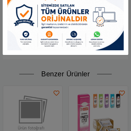
Kullanım Alanı:
Günlük yazı
Ofis & okul
Resmi belgeler
Kaligrafi & hobi
Benzer Ürünler