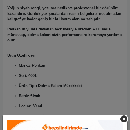
Yoğun siyah rengi, yazılara netlik ve profesyonel bir görünüm
kazandırır. Günlük yazışmalardan resmi belgelere, not almadan
kaligrafiye kadar geniş bir kullanım alanına sahiptir.
Pelikan’ın yıllara dayanan tecrübesiyle üretilen 4001 serisi
mürekkep, dolma kaleminizin performansını korumaya yardımcı
olur.
Ürün Özellikleri
Marka:
Pelikan
Seri:
4001
Ürün Tipi:
Dolma Kalem Mürekkebi
Renk:
Siyah
Hacim:
30 ml
Yazım Özelliği:
Akıcı, net ve dengeli
Uyum:
Tüm dolma kalemlerle uyumlu