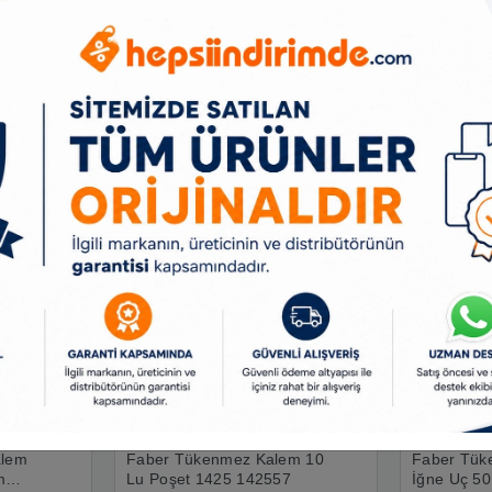
Ürün Açıklaması
Taksit Seçenekleri
Benzer Ürünler
alem
Faber Tükenmez Kalem 10
Faber Tük
m
Lu Poşet 1425 142557
İğne Uç 50