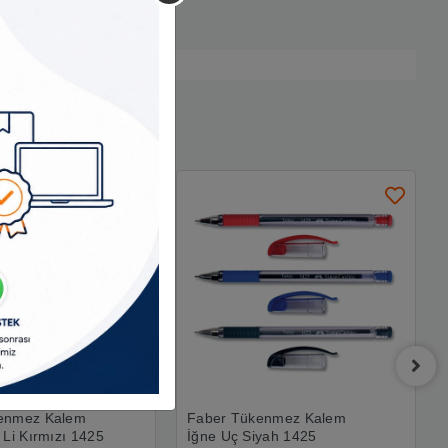
enmez Kalem
Faber Tükenmez Kalem
 Li Kırmızı 1425
İğne Uç Siyah 1425