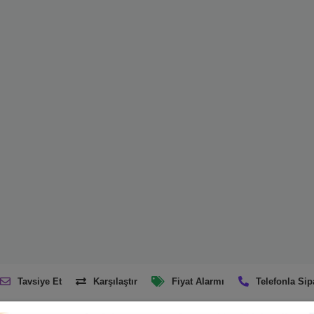
Tavsiye Et
Karşılaştır
Fiyat Alarmı
Telefonla Sip