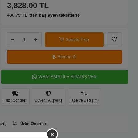
3,828.00 TL
406.79 TL 'den başlayan taksitlerle
Sepete Ekle
Hemen Al
WHATSAPP İLE SİPARİŞ VER
Hızlı Gönderi
Güvenli Alışveriş
İade ve Değişim
ariş
Ürün Önerileri