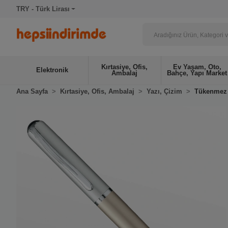
TRY - Türk Lirası
Kırtasiye, Ofis,
Ev Yaşam, Oto,
Elektronik
Ambalaj
Bahçe, Yapı Market
Ana Sayfa
Kırtasiye, Ofis, Ambalaj
Yazı, Çizim
Tükenmez 