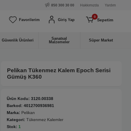
850 300 30 00
Hakkımızda
Yardım
0
Sepetim
Favorilerim
Giriş Yap
Sanatsal
Güvenlik Ürünleri
Süper Market
Malzemeler
Pelikan Tükenmez Kalem Epoch Serisi
Gümüş K360
Ürün Kodu:
3120.00338
Barkod:
4012700936981
Marka:
Pelikan
Kategori:
Tükenmez Kalemler
Stok:
1