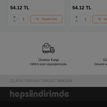
Mekanik Bilye Uç Mavi Sn-
Mekanik Bilye Uç Mav
100
100
54.12 TL
54.12 TL
Sepete Ekle
Se
Ücretsiz Kargo
Gü
1999.₺ üzeri siparişlerinizde.
Güvenli v
12 AYA VARAN TAKSİT İMKANI