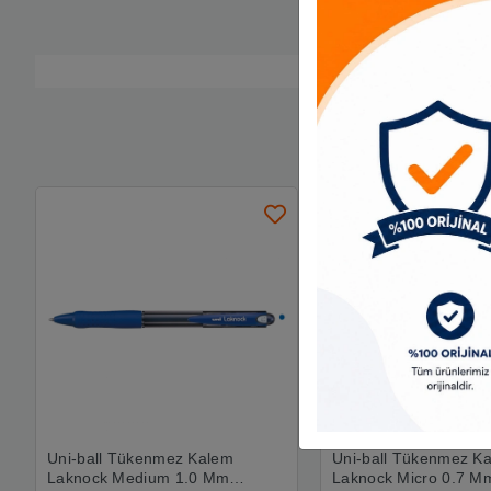
Uni-ball Tükenmez Kalem
Uni-ball Tükenmez K
Laknock Medium 1.0 Mm
Laknock Micro 0.7 M