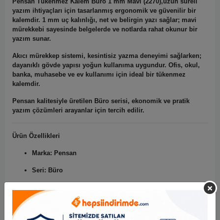
Pensan Tükenmez Kalem Büro 1 mm Mavi (2270),uzun süreli
yazım ihtiyaçları için tasarlanmış ergonomik ve güvenilir bir
kalemdir.
1 mm uç kalınlığı
, net ve belirgin yazı sağlar; mavi
mürekkebi sayesinde belgelerde ve notlarda rahat okunur bir
yazım sunar.
Akıcı mürekkep sistemi, kesintisiz yazma deneyimi sağlarken;
dayanıklı gövde yapısı yoğun kullanıma uygundur. Ofis, okul,
banka, muhasebe ve ev kullanımı için ideal bir tükenmez
kalemdir.
Pensan kalitesiyle üretilen Büro serisi, ekonomik ve pratik
yazım çözümleri arayanlar için tercih edilir.
Ürün Özellikleri
Marka:
Pensan
Seri:
Büro
Model / Kod:
2270
Ürün Tipi:
Tükenmez Kalem