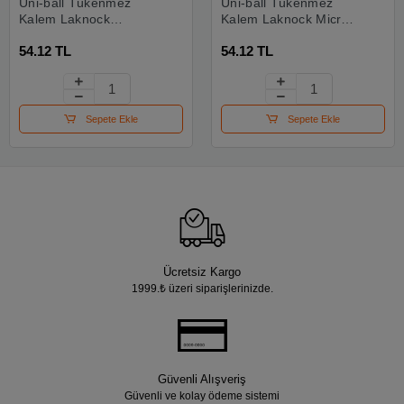
Uni-ball Tükenmez
Uni-ball Tükenmez
Kalem Laknock
Kalem Laknock Micro
Medium 1.0 Mm
0.7 Mm Mekanik Bilye
54.12 TL
54.12 TL
Mekanik Bilye Uç Mavi
Uç Mavi Sn-100
Sn-100
Sepete Ekle
Sepete Ekle
Ücretsiz Kargo
1999.₺ üzeri siparişlerinizde.
Güvenli Alışveriş
Güvenli ve kolay ödeme sistemi