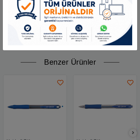
Uç Kalınlığı:
1 mm
Mürekkep Rengi:
Mavi
Yazım:
Akıcı ve net
Kullanım Alanı:
Ofis, okul, günlük kullanım
Benzer Ürünler