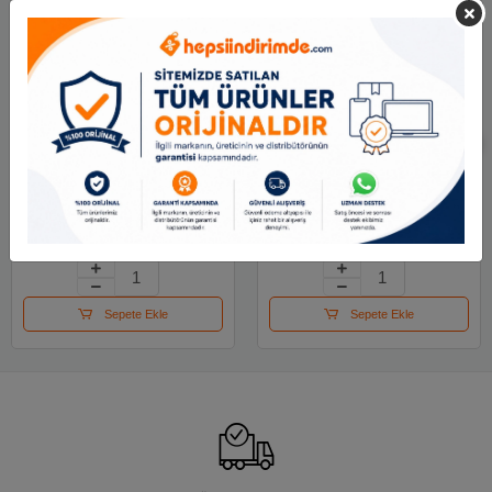
Adel Keçeli Kalem
Lyra Aqua Brush Duo
Jumbo 2220 000001
Askılı Paket 36lı
L6521360
251.87 TL
5,571.22 TL
Sepete Ekle
Sepete Ekle