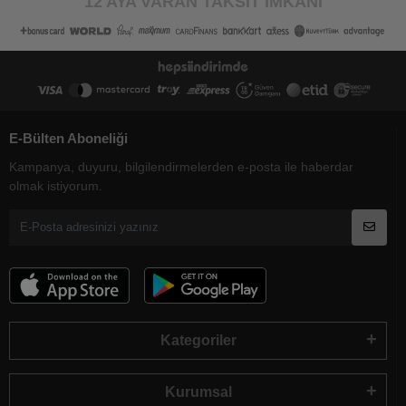
12 AYA VARAN TAKSİT İMKANI
E-Bülten Aboneliği
Kampanya, duyuru, bilgilendirmelerden e-posta ile haberdar
olmak istiyorum.
Kategoriler
Kurumsal