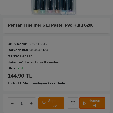
Pensan Fineliner 6 Lı Pastel Pvc Kutu 6200
Ürün Kodu:
3080.13312
Barkod:
8692404942134
Marka:
Pensan
Kategori:
Keçeli Boya Kalemleri
Stok:
20+
144.90 TL
15.40 TL 'den başlayan taksitlerle
Hemen
Sepete
Al
Ekle