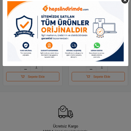
Adel Keçeli Kalem
Lyra Aqua Brush Duo
Jumbo 2220 000001
Askılı Paket 36lı
L6521360
251.87 TL
5,571.22 TL
Sepete Ekle
Sepete Ekle
Ücretsiz Kargo