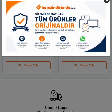
Adel Keçeli Kalem
Giotto Turbo Askılı 10
Jumbo 2220 000001
Lu Pastel Ton -fırça Uç
251.87 TL
471.74 TL
Sepete Ekle
Sepete Ekle
Ücretsiz Kargo