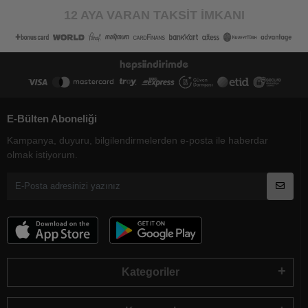
12 AYA VARAN TAKSİT İMKANI
E-Bülten Aboneliği
Kampanya, duyuru, bilgilendirmelerden e-posta ile haberdar
olmak istiyorum.
Kategoriler