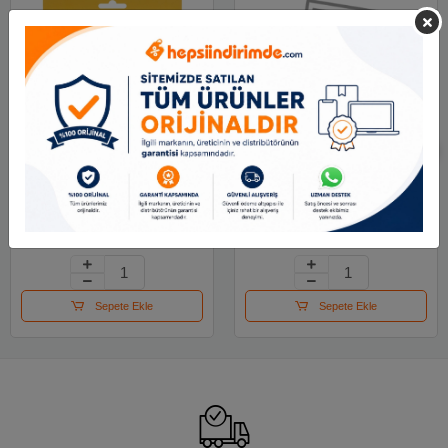
Adel Keçeli Kalem
Lyra Aqua Brush Duo
Jumbo 2220 000001
Askılı Paket 36lı
L6521360
251.87 TL
5,571.22 TL
Sepete Ekle
Sepete Ekle