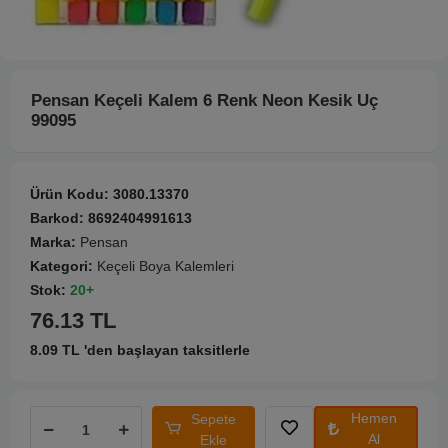
Pensan Keçeli Kalem 6 Renk Neon Kesik Uç
99095
Ürün Kodu:
3080.13370
Barkod:
8692404991613
Marka:
Pensan
Kategori:
Keçeli Boya Kalemleri
Stok:
20+
76.13 TL
8.09 TL 'den başlayan taksitlerle
Hemen
Sepete
Al
Ekle