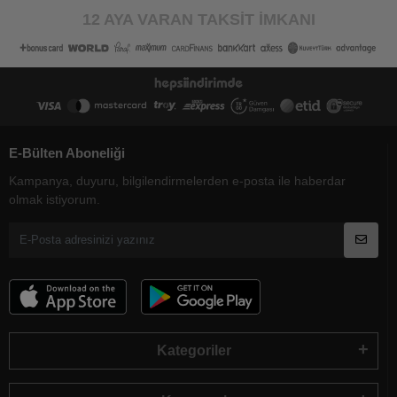
12 AYA VARAN TAKSİT İMKANI
E-Bülten Aboneliği
Kampanya, duyuru, bilgilendirmelerden e-posta ile haberdar
olmak istiyorum.
Kategoriler