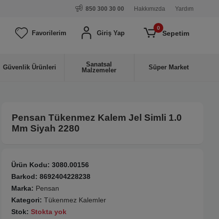
850 300 30 00
Hakkımızda
Yardım
0
Sepetim
Favorilerim
Giriş Yap
Sanatsal
Güvenlik Ürünleri
Süper Market
Malzemeler
Pensan Tükenmez Kalem Jel Simli 1.0
Mm Siyah 2280
Ürün Kodu:
3080.00156
Barkod:
8692404228238
Marka:
Pensan
Kategori:
Tükenmez Kalemler
Stok:
Stokta yok