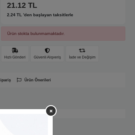
21.12 TL
2.24 TL 'den başlayan taksitlerle
Ürün stokta bulunmamaktadır.
Hızlı Gönderi
Güvenli Alışveriş
İade ve Değişim
ipariş
Ürün Önerileri