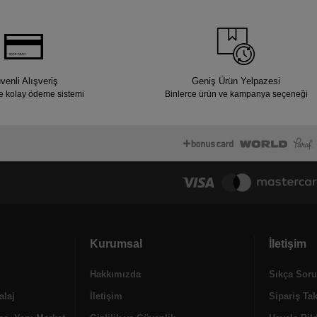
venli Alışveriş
Geniş Ürün Yelpazesi
e kolay ödeme sistemi
Binlerce ürün ve kampanya seçeneği
Kurumsal
İletişim
Hakkımızda
Sıkça Soru
alaj
İletişim
Sipariş Ta