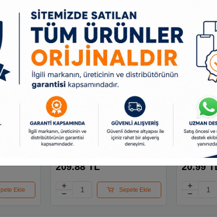
alem
Faber Tükenmez Kalem 10
Faber Tük
m
Lu Poşet 1425 142557
İğne Uç 50
i Sn-
209.88 TL
20.99 T
pete Ekle
Sepete Ekle