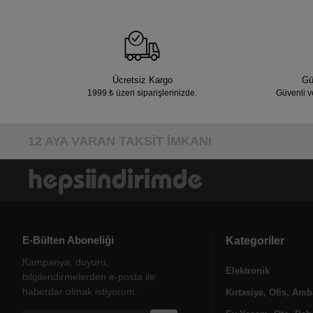
Ücretsiz Kargo
Gü
1999.₺ üzeri siparişlerinizde.
Güvenli v
12 AYA VARAN TAKSİT İMKANI
E-Bülten Aboneliği
Kategoriler
Kampanya, duyuru,
Elektronik
bilgilendirmelerden e-posta ile
haberdar olmak istiyorum.
Kırtasiye, Ofis, Amb