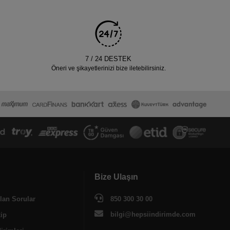
7 / 24 DESTEK
Öneri ve şikayetlerinizi bize iletebilirsiniz.
Bize Ulaşın
lan Sorular
850 300 30 00
bilgi@hepsiindirimde.com
kip