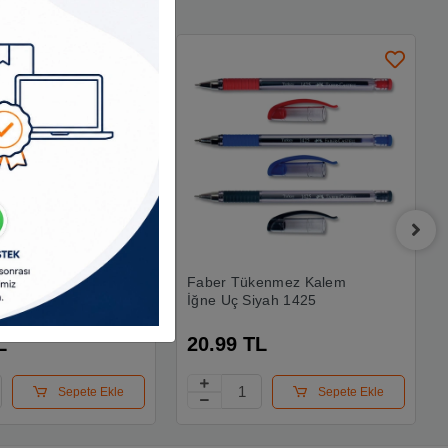
enmez Kalem
Faber Tükenmez Kalem
 Li Kırmızı 1425
İğne Uç Siyah 1425
L
20.99 TL
Sepete Ekle
Sepete Ekle