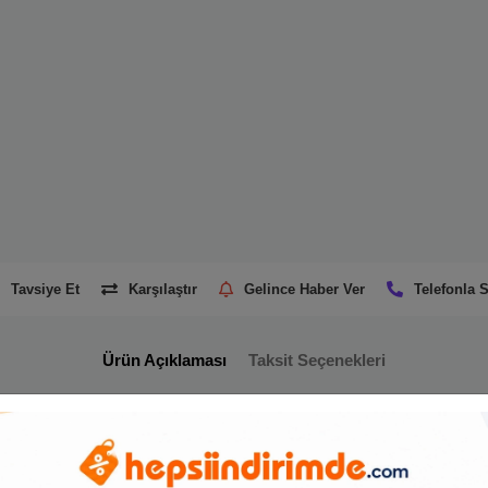
Tavsiye Et
Karşılaştır
Gelince Haber Ver
Telefonla S
Ürün Açıklaması
Taksit Seçenekleri
Benzer Ürünler