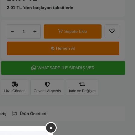
2.01 TL 'den başlayan taksitlerle
Sepete Ekle
Hemen Al
WHATSAPP İLE SİPARİŞ VER
Hızlı Gönderi
Güvenli Alışveriş
İade ve Değişim
ariş
Ürün Önerileri