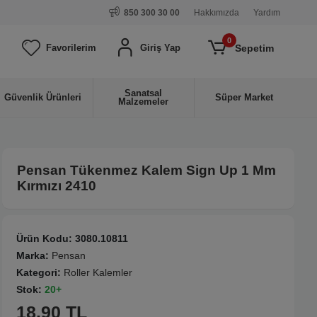
850 300 30 00
Hakkımızda
Yardım
0
Sepetim
Favorilerim
Giriş Yap
Sanatsal
Güvenlik Ürünleri
Süper Market
Malzemeler
Pensan Tükenmez Kalem Sign Up 1 Mm
Kırmızı 2410
Ürün Kodu:
3080.10811
Marka:
Pensan
Kategori:
Roller Kalemler
Stok:
20+
18.90 TL