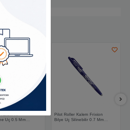
r Kalem Hi-
Pilot Roller Kalem Frixion
ğne Uç 0.5 Mm
Bilye Uç Silinebilir 0.7 Mm
v5-r
Mavi Bl-fr7-l