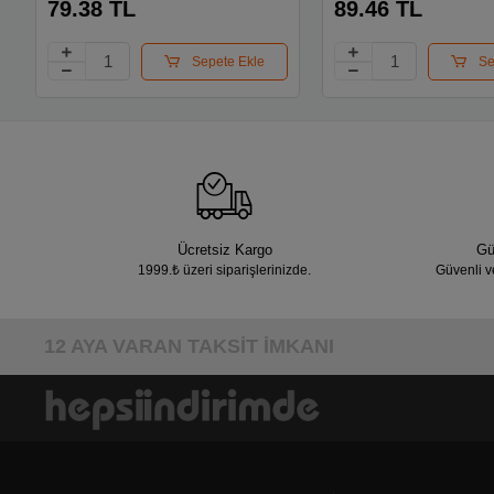
79.38 TL
89.46 TL
Sepete Ekle
Se
Ücretsiz Kargo
Gü
1999.₺ üzeri siparişlerinizde.
Güvenli v
12 AYA VARAN TAKSİT İMKANI