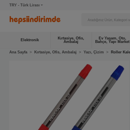
TRY - Türk Lirası
Kırtasiye, Ofis,
Ev Yaşam, Oto,
Elektronik
Ambalaj
Bahçe, Yapı Market
Ana Sayfa
Kırtasiye, Ofis, Ambalaj
Yazı, Çizim
Roller Kal