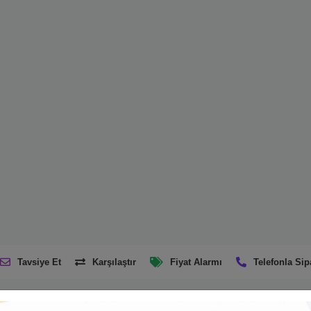
Tavsiye Et
Karşılaştır
Fiyat Alarmı
Telefonla Sip
Ürün Açıklaması
Taksit Seçenekleri