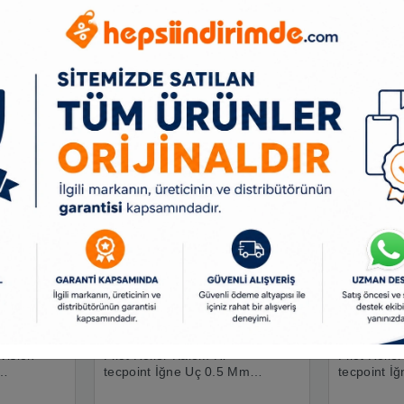
Benzer Ürünler
Vision
Pilot Roller Kalem Hi-
Pilot Rolle
tecpoint İğne Uç 0.5 Mm
tecpoint İ
Siyah Bx-v5-b
Kırmızı Bx-