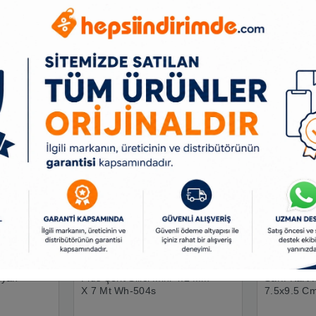
Benzer Ürünler
iyah
Plus Şerit Silici Mini 4.2 Mm
Sarff Kart 
X 7 Mt Wh-504s
7.5x9.5 Cm
15207011