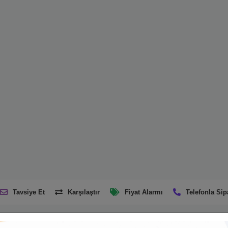
Tavsiye Et
Karşılaştır
Fiyat Alarmı
Telefonla Sip
Ürün Açıklaması
Taksit Seçenekleri