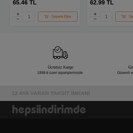
65.46 TL
62.99 TL
Sepete Ekle
Se
Ücretsiz Kargo
Gü
1999.₺ üzeri siparişlerinizde.
Güvenli v
12 AYA VARAN TAKSİT İMKANI