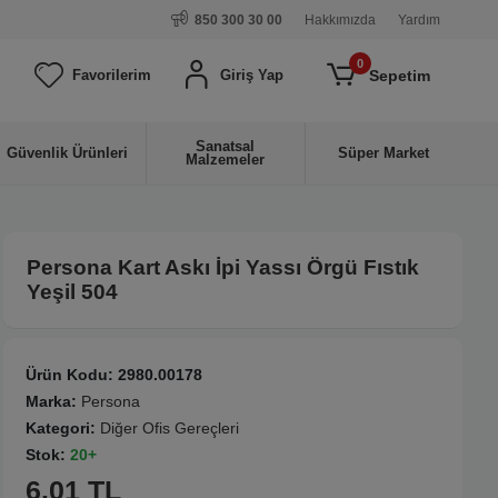
850 300 30 00
Hakkımızda
Yardım
0
Sepetim
Favorilerim
Giriş Yap
Sanatsal
Güvenlik Ürünleri
Süper Market
Malzemeler
Persona Kart Askı İpi Yassı Örgü Fıstık
Yeşil 504
Ürün Kodu:
2980.00178
Marka:
Persona
Kategori:
Diğer Ofis Gereçleri
Stok:
20+
6.01 TL