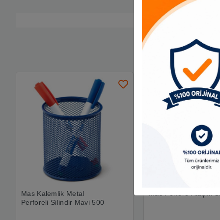
Mas Kalemlik Metal
Mas Perfore Ataşlık S
Perforeli Silindir Mavi 500