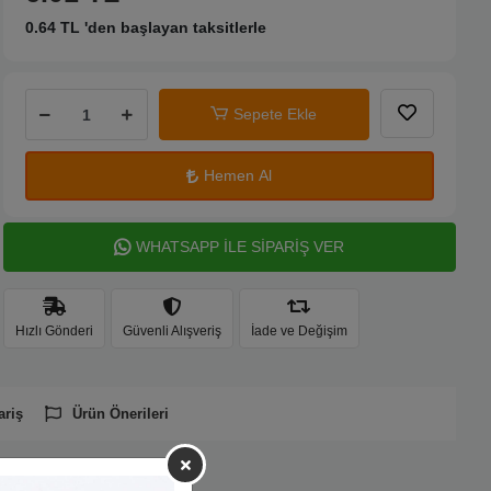
0.64 TL 'den başlayan taksitlerle
Sepete Ekle
Hemen Al
WHATSAPP İLE SİPARİŞ VER
Hızlı Gönderi
Güvenli Alışveriş
İade ve Değişim
ariş
Ürün Önerileri