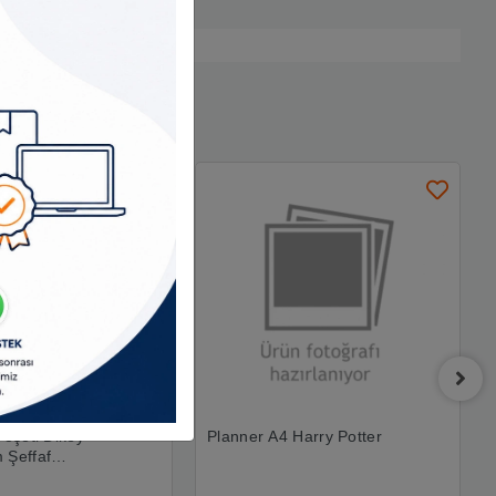
Poşeti Dikey
Planner A4 Harry Potter
 Şeffaf