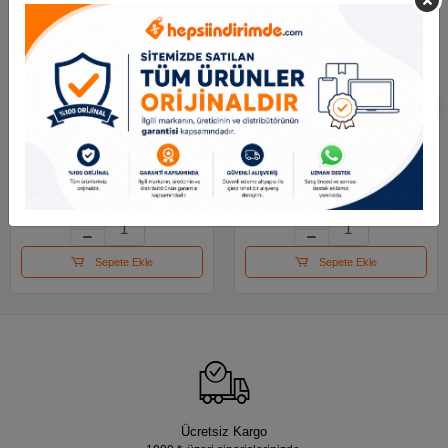
Mas Kalemlik Metal
Mas Perfore Ataşlık
Perforeli Silindir Mavi
Siyah
500
65.46 TL
62.99 TL
Sepete Ekle
Sepete Ekle
Ücretsiz Kargo