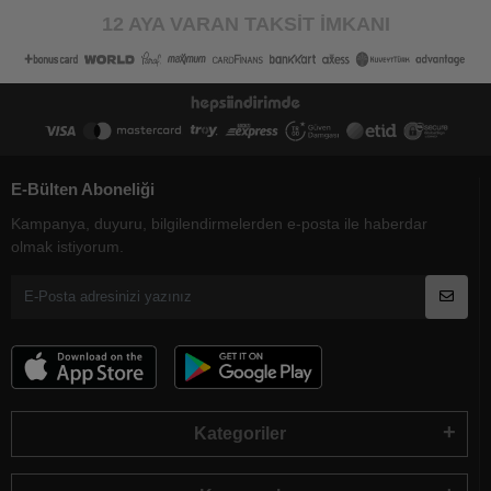
12 AYA VARAN TAKSİT İMKANI
E-Bülten Aboneliği
Kampanya, duyuru, bilgilendirmelerden e-posta ile haberdar
olmak istiyorum.
Kategoriler