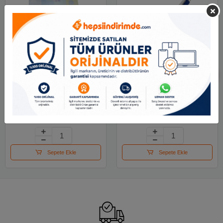
Bafix Versatil Kalem
Scrikss Versatil Kalem
0.7 Mm Tm02910
Calypso 0.5-0.7 Mm (
40 Lı Stand )
16.38 TL
2,996.28 TL
Sepete Ekle
Sepete Ekle