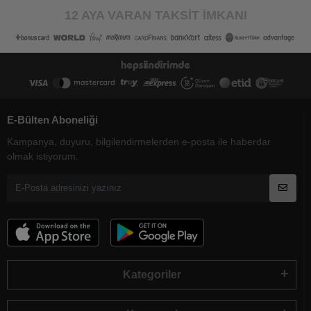
12 AYA VARAN TAKSİT İMKANI
E-Bülten Aboneliği
Kampanya, duyuru, bilgilendirmelerden e-posta ile haberdar
olmak istiyorum.
Kategoriler