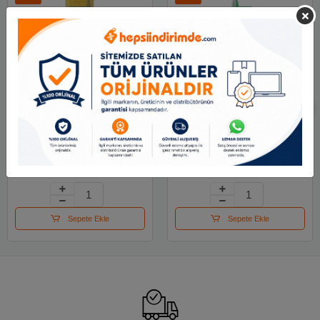
Caretta Min 1.3
Faber-Castell Faber
Versatil Kalem Ucu
Castell E-Motion
Versatil Kalem Ucu 1.4
90.00 TL
256.00 TL
mm 5191121411
75.00 TL
120.00 TL
Sepete Ekle
Sepete Ekle