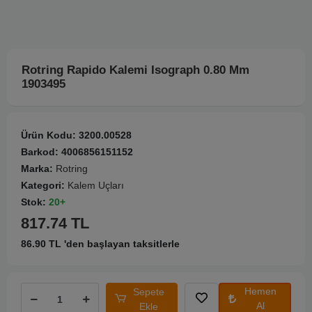
Rotring Rapido Kalemi Isograph 0.80 Mm
1903495
Ürün Kodu:
3200.00528
Barkod:
4006856151152
Marka:
Rotring
Kategori:
Kalem Uçları
Stok:
20+
817.74 TL
86.90 TL 'den başlayan taksitlerle
Hemen
Sepete
Al
Ekle