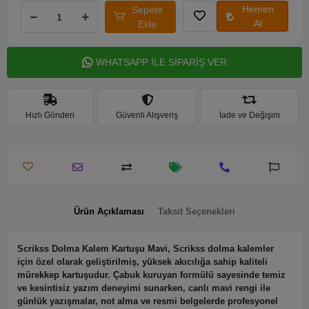
Hemen
Sepete
Al
Ekle
WHATSAPP İLE SİPARİŞ VER
Hızlı Gönderi
Güvenli Alışveriş
İade ve Değişim
Ürün Açıklaması
Taksit Seçenekleri
Scrikss Dolma Kalem Kartuşu Mavi, Scrikss dolma kalemler
için özel olarak geliştirilmiş, yüksek akıcılığa sahip kaliteli
mürekkep kartuşudur. Çabuk kuruyan formülü sayesinde temiz
ve kesintisiz yazım deneyimi sunarken, canlı mavi rengi ile
günlük yazışmalar, not alma ve resmi belgelerde profesyonel