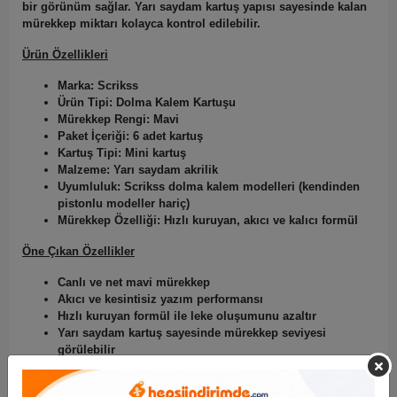
bir görünüm sağlar. Yarı saydam kartuş yapısı sayesinde kalan
mürekkep miktarı kolayca kontrol edilebilir.
Ürün Özellikleri
Marka:
Scrikss
Ürün Tipi:
Dolma Kalem Kartuşu
Mürekkep Rengi:
Mavi
Paket İçeriği:
6 adet kartuş
Kartuş Tipi:
Mini kartuş
Malzeme:
Yarı saydam akrilik
Uyumluluk:
Scrikss dolma kalem modelleri (kendinden
pistonlu modeller hariç)
Mürekkep Özelliği:
Hızlı kuruyan, akıcı ve kalıcı formül
Öne Çıkan Özellikler
Canlı ve net mavi mürekkep
Akıcı ve kesintisiz yazım performansı
Hızlı kuruyan formül ile leke oluşumunu azaltır
Yarı saydam kartuş sayesinde mürekkep seviyesi
görülebilir
Kolay takılıp çıkarılabilen pratik tasarım
Günlük ve profesyonel kullanıma uygun