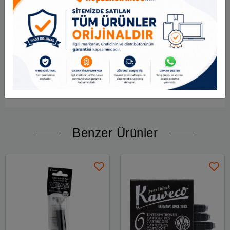
Scrikss dolma kalemlerle tam uyumlu yapı
Kullanım Alanları
Günlük not alma
Resmi yazışmalar
Ofis kullanımı
Okul ve eğitim
İmza ve belge doldurma
Dolma kalemle yazı yazmayı seven kullanıcılar
Benzer Ürünler