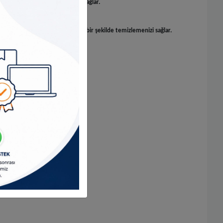
p, deniz topu vs. şişirme imkânı sağlar.
esindeki tozu ve kiri mükemmel bir şekilde temizlemenizi sağlar.
erektiğini görmenizi sağlar.
larak kesilir.