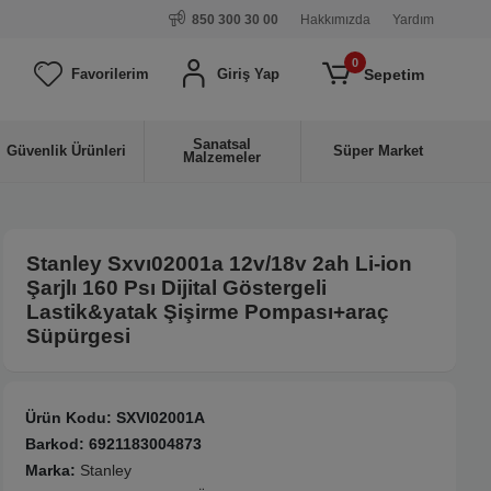
850 300 30 00
Hakkımızda
Yardım
0
Sepetim
Favorilerim
Giriş Yap
Sanatsal
Güvenlik Ürünleri
Süper Market
Malzemeler
Stanley Sxvı02001a 12v/18v 2ah Li-ion
Şarjlı 160 Psı Dijital Göstergeli
Lastik&yatak Şişirme Pompası+araç
Süpürgesi
Ürün Kodu:
SXVI02001A
Barkod:
6921183004873
Marka:
Stanley