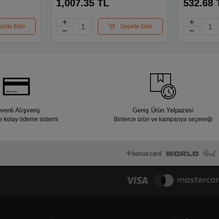
1,007.35 TL
532.68 
pete Ekle
Sepete Ekle
venli Alışveriş
Geniş Ürün Yelpazesi
e kolay ödeme sistemi
Binlerce ürün ve kampanya seçeneği