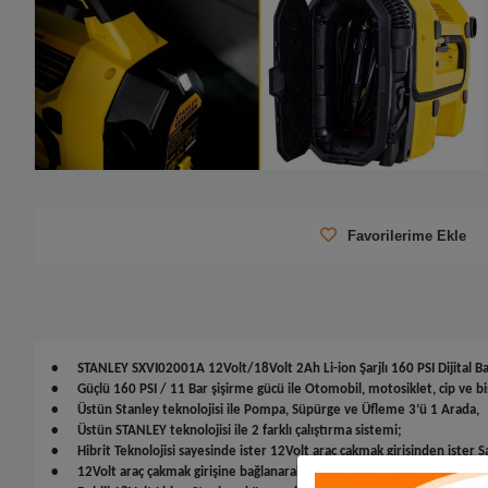
Favorilerime Ekle
•
STANLEY SXVI02001A 12Volt/18Volt 2Ah Li-ion Şarjlı 160 PSI Dijital B
•
Güçlü 160 PSI / 11 Bar şişirme gücü ile Otomobil, motosiklet, cip ve bisik
•
Üstün Stanley teknolojisi ile Pompa, Süpürge ve Üfleme 3’ü 1 Arada,
•
Üstün STANLEY teknolojisi ile 2 farklı çalıştırma sistemi;
•
Hibrit Teknolojisi sayesinde ister 12Volt araç çakmak girişinden ister Şar
•
12Volt araç çakmak girişine bağlanarak tüm araçlarda kullanım imkânı,