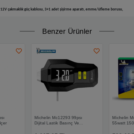
2M 12V çakmaklık güç kablosu, 3+1 adet şişirme aparatı, emme/üfleme borusu,
Benzer Ürünler
psı
Michelin Mc12293 99psı
Michelin M
lçer
Dijital Lastik Basınç Ve
55watt 150
Derinlik Ölçer
Halojen Fa