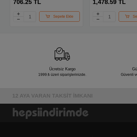
706.25 TL
1,478.59 TL
Sepete Ekle
Se
Ücretsiz Kargo
Gü
1999.₺ üzeri siparişlerinizde.
Güvenli v
12 AYA VARAN TAKSİT İMKANI