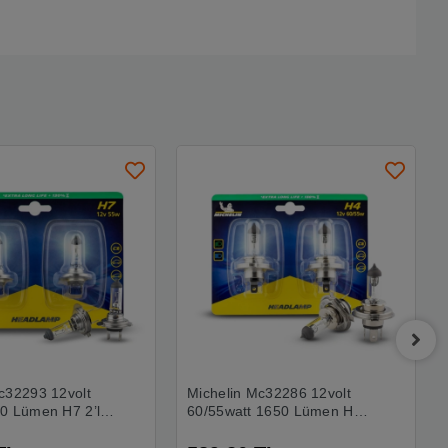
c32293 12volt
Michelin Mc32286 12volt
0 Lümen H7 2’li
60/55watt 1650 Lümen H4
r Seti
2’li Halojen Far Seti