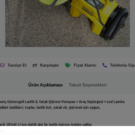
Tavsiye Et
Karşılaştır
Fiyat Alarmı
Telefonla Sip
Ürün Açıklaması
Taksit Seçenekleri
asınç Göstergeli Lastik & Yatak Şişirme Pompası + Araç Süpürgesi + Led Lamba
let lastikleri, toplar, lastik bot, yatak vb. şişirmek için uygun,
jlı 18Volt Li-ion dahili akü ile lastik şişirme imkânı sağlar.