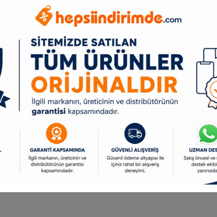
tiviteleri, sahil, plaj gibi elektriğin olmadığı açık alanlarda kablosuz olarak lastik, to
sağlar.
nç hortumu sayesinde çok yönlü kullanım imkânı.
avan, otobüs, uçak vb. seyahat alanlarında koltuk, paspas, bagaj alanı ve yer döşem
tkin bir şekilde ayrıştırarak toz filtrelenir temiz hava tahliye edilir.
hliye eder, toz emme kuvvetini mükemmelleştirir.
 etmeden çöp kovasına boşaltılır, Şeffaf toz toplama haznesi ne zaman boşaltılması g
m sayesinde erişilmesi zor yerleri temizleme imkânı sağlar.
tlarını ve yatakların havasını söndürebilme imkânı.
let ve otomobil lastikleri şişirmede kullanılır.
apılmasını sağlar, hava pompalama ayarlanan basınç değerine ulaşıldığında otomatik o
olaylığı sağlar,
 işlemlerde rahat çalışma imkânı,
sağlar.
ran saati,