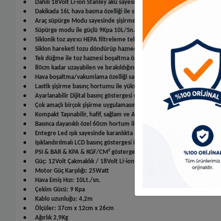
•
Dahili 18Volt Li-ion Stanley akü sayesinde dağcılık, kamp, piknik, spor ak
•
Dakikada 16L hava basma özelliği ile sınıfının en yüksek performansını 
•
Araç süpürge Modu sayesinde şişirme ve indirme yapabilen hava bası
•
Süpürge modu ile güçlü 9Kpa 10L/Sn. emiş gücü ev, ofis, otomobil, kar
•
Siklonik toz ayırıcı HEPA filtreleme teknolojisi sayesinde hava ile tozu e
•
Siklon hareketi tozu döndürüp haznede ayrıştırarak, temiz havayı ta
•
Tek düğme ile toz haznesi boşaltma özelliği sayesinde kirler ele temas
•
80cm kadar uzayabilen ve bırakıldığında eski haline dönen Flexi hortu
•
Hava boşaltma/vakumlama özelliği sayesinde şişme havuzları, deniz bo
•
Lastik şişirme basınç hortumu ile yüksek basınç elde edilerek top, bisik
•
Ayarlanabilir Dijital basınç göstergesi uygulamaya göre hassas basınç y
•
Çok amaçlı birçok şişirme uygulamasını gerçekleştirebilme imkânı,
•
Kompakt Taşınabilir, hafif, sağlam ve Aerodinamik tasarım ile kullanım k
•
Basınca dayanıklı özel 60cm hortum ile geniş kullanım alanı sağlar,
•
Entegre Led ışık sayesinde karanlıkta harita okuma, lastik şişirme gibi
•
Işıklandırılmalı LCD basınç göstergesi ile karanlıkta bile çalışma imkânı 
•
PSI & BAR & KPA & KGF/CM² göstergeli Led aydınlatmalı geniş dijital ek
•
Güç: 12Volt Çakmaklık / 18Volt Li-ion (Akü Dahil)
•
Motor Güç Karşılığı: 25Watt
•
Hava Emiş Hızı: 10Lt./sn.
•
Çekim Gücü: 9 Kpa
•
Kablo uzunluğu: 4,2m
•
Ölçüler: 37cm x 12cm x 26cm
•
Ağırlık 2,9Kg