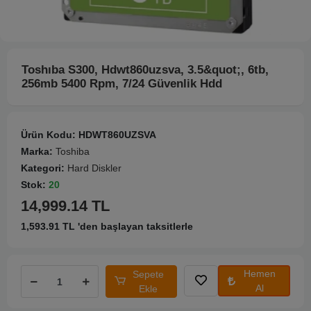
Toshıba S300, Hdwt860uzsva, 3.5&quot;, 6tb,
256mb 5400 Rpm, 7/24 Güvenlik Hdd
Ürün Kodu:
HDWT860UZSVA
Marka:
Toshiba
Kategori:
Hard Diskler
Stok:
20
14,999.14 TL
1,593.91 TL 'den başlayan taksitlerle
Hemen
Sepete
Al
Ekle