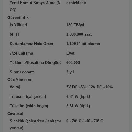
Yerel Komut Sıraya Alma (N
desteklenir
CQ)
Güvenilirlik
İş Yükleri
180 TB/yıl
MTTF
1.000.000 saat
Kurtarılamaz Hata Oranı
1/10E14 bit okuma
7/24 Çalışma
Evet
Yükleme/Boşaltma Döngüsü
600.000
Sınırlı garanti
3 yıl
Güç Yönetimi
Voltaj
5V DC ±5%; 12V DC ±10%
Titreşim (çalışırken)
4.84 W (tipik)
Tüketim (etkin boşta)
2.81 W (tipik)
Çevresel
Sıcaklık (çalışırken / çalışmı
0 - 70° C / -40 - 70° C
yorken)