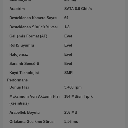
Arabirim
SATA 6.0 Gbit/s
Desteklenen Kamera Sayısı
64
Desteklenen Sürücü Yuvası
1-8
Gelişmiş Format (AF)
Evet
RoHS uyumlu
Evet
Halojensiz
Evet
Sarsıntı Sensörü
Evet
Kayıt Teknolojisi
SMR
Performans
Dönüş Hızı
5,400 rpm
Maksimum Veri Aktarım Hızı
184 MB/sn Tipik
(kesintisiz)
Arabellek Boyutu
256 MB
Ortalama Gecikme Süresi
5,56 ms