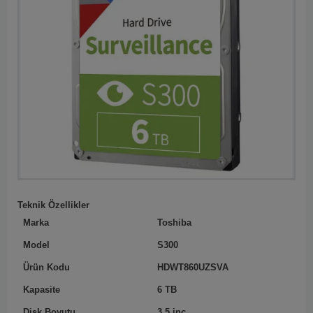
Teknik Özellikler
Marka
Toshiba
Model
S300
Ürün Kodu
HDWT860UZSVA
Kapasite
6 TB
Disk Boyutu
3.5 inç