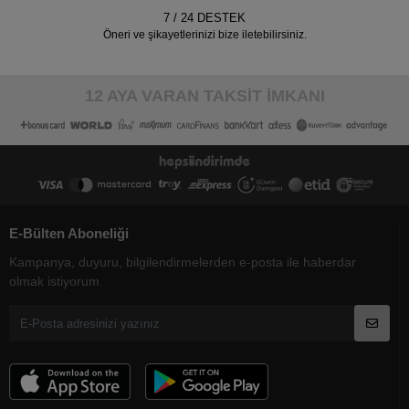
7 / 24 DESTEK
Öneri ve şikayetlerinizi bize iletebilirsiniz.
12 AYA VARAN TAKSİT İMKANI
E-Bülten Aboneliği
Kampanya, duyuru, bilgilendirmelerden e-posta ile haberdar
olmak istiyorum.