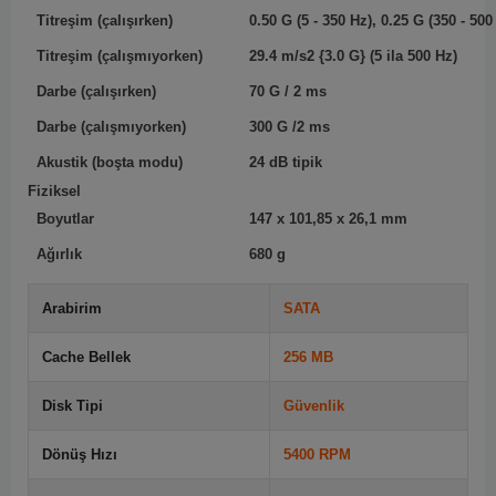
Titreşim (çalışırken)
0.50 G (5 - 350 Hz), 0.25 G (350 - 500
Titreşim (çalışmıyorken)
29.4 m/s2 {3.0 G} (5 ila 500 Hz)
Darbe (çalışırken)
70 G / 2 ms
Darbe (çalışmıyorken)
300 G /2 ms
Akustik (boşta modu)
24 dB tipik
Fiziksel
Boyutlar
147 x 101,85 x 26,1 mm
Ağırlık
680 g
Arabirim
SATA
Cache Bellek
256 MB
Disk Tipi
Güvenlik
Dönüş Hızı
5400 RPM