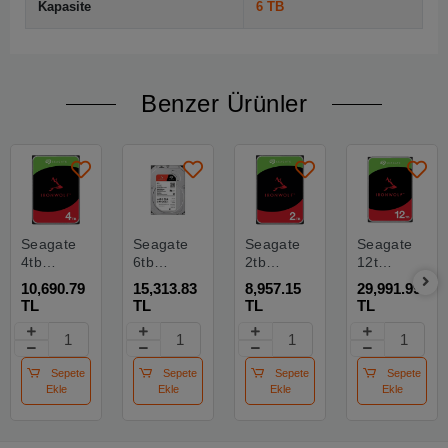
Kapasite
6 TB
Benzer Ürünler
Seagate
Seagate
Seagate
Seagate
4tb
6tb
2tb
12tb
St4000vn006
Ironwolf
Ironwolf
Ironwolf
10,690.79
15,313.83
8,957.15
29,991.99
Ironwolf
256mb
St2000vn003
St12000vn00
TL
TL
TL
TL
3,5"
5400rpm
3.5"
7200rpm
256mb
3.5"
64mb
256mb
5400rpm
Sata
5900rpm
Sata
St4000vn006
3.0
Sata3
6gbit-
Sepete
Sepete
Sepete
Sepete
Harddisk
Nas
Nas
sn
Ekle
Ekle
Ekle
Ekle
St6000vn006
Harddisk
Harddisk
Harddisk
(koyuncu
Distribitör