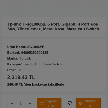
Tp-lınk Tl-sg1006pp, 6 Port, Gigabit, 4 Port Poe
64w, Yönetilemez, Metal Kasa, Masaüstü Switch
Ürün Kodu:
SG1006PP
Barkod:
04895252500325
Marka:
Tp-Link
Kategori:
Switch, Hub, Kwm Switch
Stok:
10
2,319.43 TL
246.48 TL 'den başlayan taksitlerle
Hemen
Sepete
Al
Ekle