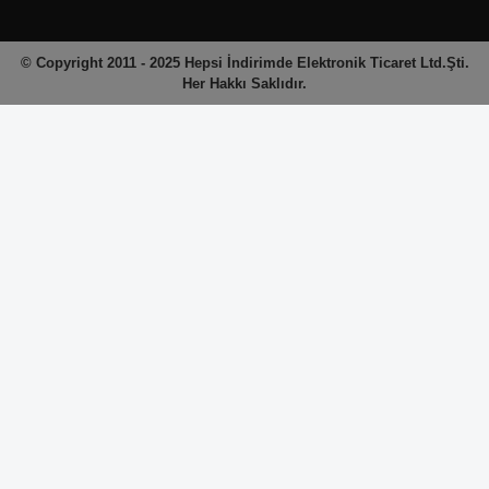
© Copyright 2011 - 2025 Hepsi İndirimde Elektronik Ticaret Ltd.Şti.
Her Hakkı Saklıdır.