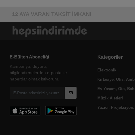
12 AYA VARAN TAKSİT İMKANI
E-Bülten Aboneliği
Kategoriler
Kampanya, duyuru,
Elektronik
bilgilendirmelerden e-posta ile
haberdar olmak istiyorum.
Kırtasiye, Ofis, Amb
Ev Yaşam, Oto, Bahç
Müzik Aletleri
Yazıcı, Projeksiyon