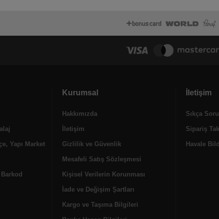
Kurumsal
İletişim
Hakkımızda
Sıkça Soru
alaj
İletişim
Sipariş Ta
e, Yapı Market
Gizlilik ve Güvenlik
Havale Bild
Mesafeli Satış Sözleşmesi
, Barkod
Kişisel Verilerin Korunması
İade ve Değişim Şartları
Kargo ve Taşıma Bilgileri