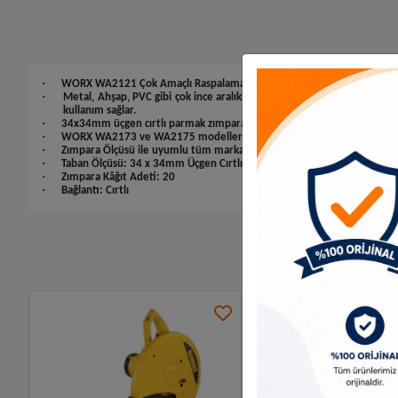
·
WORX WA2121 Çok Amaçlı Raspalama Makinası İçin 34x34mm 20Adet 8
·
Metal, Ahşap, PVC gibi çok ince aralıklı ızgara şeklinde yüzeylerin, haf
kullanım sağlar.
·
34x34mm üçgen cırtlı parmak zımpara kâğıdı ile dar ve en ince aralıkl
·
WORX WA2173 ve WA2175 modelleri ile kullanıma uyumludur.
·
Zımpara Ölçüsü ile uyumlu tüm markalardaki çok amaçlı raspalama maki
·
Taban Ölçüsü: 34 x 34mm Üçgen Cırtlı Parmak Zımpara Kâğıdı
·
Zımpara Kâğıt Adeti: 20
·
Bağlantı: Cırtlı