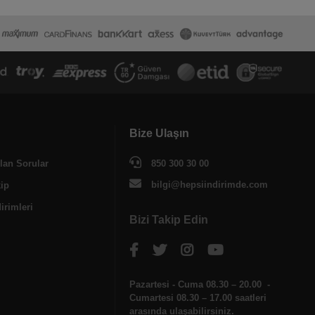
Bize Ulaşın
lan Sorular
850 300 30 00
bilgi@hepsiindirimde.com
kip
irimleri
Bizi Takip Edin
Pazartesi - Cuma 08.30 – 20.00 -
Cumartesi 08.30 – 17.00 saatleri
arasında ulaşabilirsiniz.