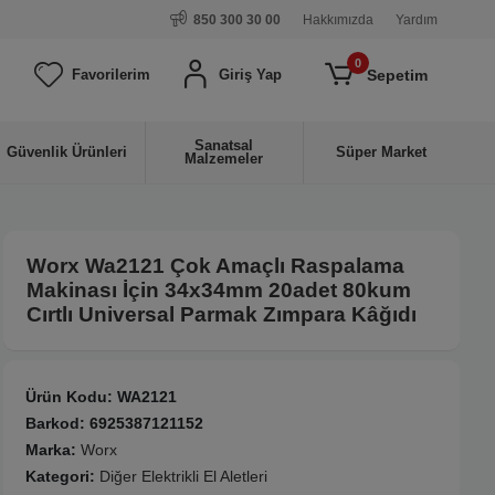
850 300 30 00
Hakkımızda
Yardım
0
Sepetim
Favorilerim
Giriş Yap
Sanatsal
Güvenlik Ürünleri
Süper Market
Malzemeler
Worx Wa2121 Çok Amaçlı Raspalama
Makinası İçin 34x34mm 20adet 80kum
Cırtlı Universal Parmak Zımpara Kâğıdı
Ürün Kodu:
WA2121
Barkod:
6925387121152
Marka:
Worx
Kategori:
Diğer Elektrikli El Aletleri