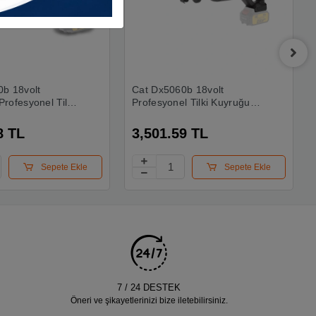
b 18volt
Cat Dx5060b 18volt
rofesyonel Tilki
Profesyonel Tilki Kuyruğu
stere (akü Dahil
Testere (akü Dahil Değildir)
8 TL
3,501.59 TL
Sepete Ekle
Sepete Ekle
7 / 24 DESTEK
Öneri ve şikayetlerinizi bize iletebilirsiniz.