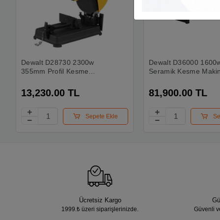
Dewalt D28730 2300w
Dewalt D36000 1600
355mm Profil Kesme
Seramik Kesme Makin
Makinesi
13,230.00 TL
81,900.00 TL
Sepete Ekle
Se
Ücretsiz Kargo
Gü
1999.₺ üzeri siparişlerinizde.
Güvenli v