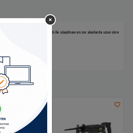
tirilmiş üçgen cırtlı zımpara kâğıdı ile ulaşılması en zor alanlarda uzun süre