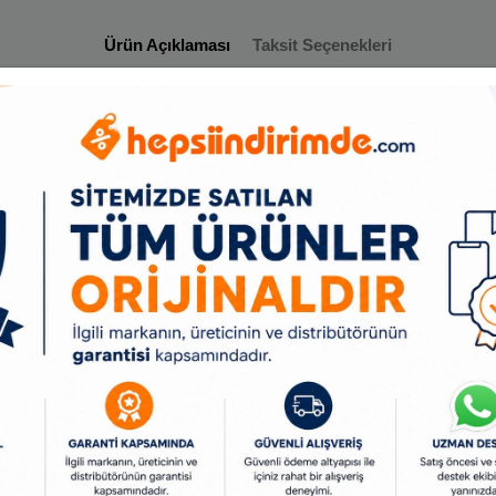
Ürün Açıklaması
Taksit Seçenekleri
0Kum Cırtlı Universal Parmak Zımpara Kâğıdı
if boyalı katmanların kolay bir şekilde zımparalanarak boyadan arındırılması için geliş
arda üstün ve hassas zımpara yapma imkânı sağlar.
naları ile kullanıma uygundur.
Benzer Ürünler