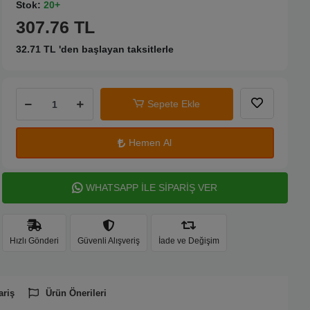
Stok:
20+
307.76 TL
32.71 TL 'den başlayan taksitlerle
Sepete Ekle
Hemen Al
WHATSAPP İLE SİPARİŞ VER
Hızlı Gönderi
Güvenli Alışveriş
İade ve Değişim
ariş
Ürün Önerileri