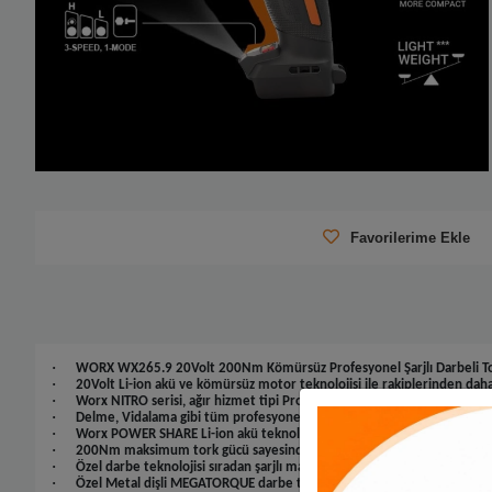
Favorilerime Ekle
·
WORX WX265.9 20Volt 200Nm Kömürsüz Profesyonel Şarjlı Darbeli Tor
·
20Volt Li-ion akü ve kömürsüz motor teknolojisi ile rakiplerinden dah
·
Worx NITRO serisi, ağır hizmet tipi Profesyonel uygulamalar için tasar
·
Delme, Vidalama gibi tüm profesyonel işlerde kullanmak üzere tasarla
·
Worx POWER SHARE Li-ion akü teknolojisi sayesinde 20Volt WORX akün
·
200Nm maksimum tork gücü sayesinde üstün güç ve performans ile e
·
Özel darbe teknolojisi sıradan şarjlı matkapların sıkıp sökemediği zorlu 
·
Özel Metal dişli MEGATORQUE darbe teknolojisi sayesinde sıkışmış, pas