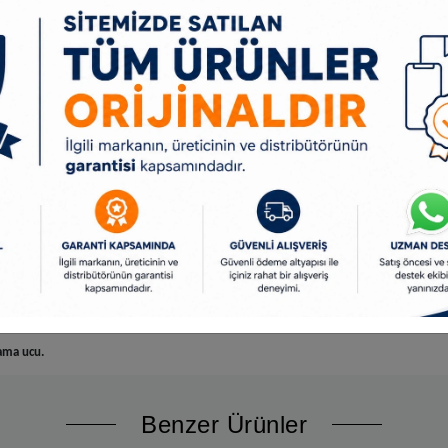
alzemeye göre en uygun hız kontrolü.
ası gibi durumlarda otomatik olarak akü enerjiyi durdurur ve LED ikaz ışığı yanıp sö
sas tork ve devir ayarlama imkânı sağlar.
devre dışı bırakılarak yüke bindiğinde dahi sabit tork ve devir sayısı sağlar.
 vidaların sökme işlemi bittiğinde, tork algılanmadığında otomatik olarak akü enerji
ması gibi durumlarda otomatik olarak akü enerjiyi durdurur ve LED ikaz ışığı yanıp s
mekanizması ve şanzıman yapısı sayesinde vida, somun gibi zorlu uygulamaların üstesi
re karşı üstün koruma sağlarken aşırı ısınmayı geciktirir, hızlı soğutma sağlar.
ar değiştirme imkânı sağlar.
lama ucu.
Benzer Ürünler