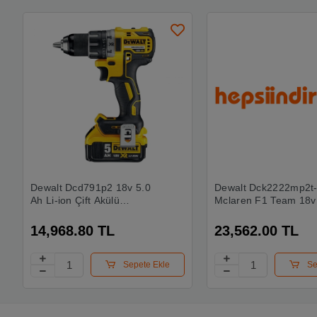
Dewalt Dcd791p2 18v 5.0
Dewalt Dck2222mp2t
Ah Li-ion Çift Akülü
Mclaren F1 Team 18v
Kömürsüz Profesyonel
2x5.0ah Akülü Kömür
Vidalama
Darbeli Matkap Ve Vi
14,968.80 TL
23,562.00 TL
Seti
Sepete Ekle
Se