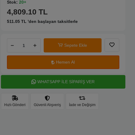
Stok:
20+
4,809.10 TL
511.05 TL 'den başlayan taksitlerle
Sepete Ekle
Hemen Al
WHATSAPP İLE SİPARİŞ VER
Hızlı Gönderi
Güvenli Alışveriş
İade ve Değişim