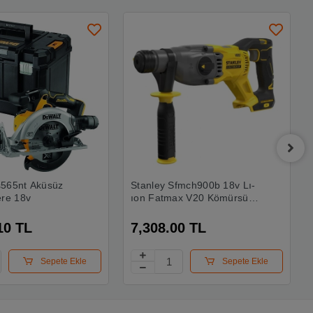
s565nt Aküsüz
Stanley Sfmch900b 18v Lı-
ere 18v
ıon Fatmax V20 Kömürsüz
Sds-plus Kırıcı Delici
(aküsüz)
10 TL
7,308.00 TL
Sepete Ekle
Sepete Ekle