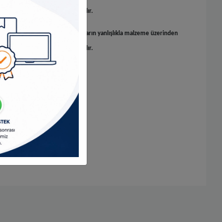
ner, aküyü ve motoru korumaya alır.
yi durdurur vidaların veya somunların yanlışlıkla malzeme üzerinden
öner, aküyü ve motoru korumaya alır.
nden kolaylıkla gelir.