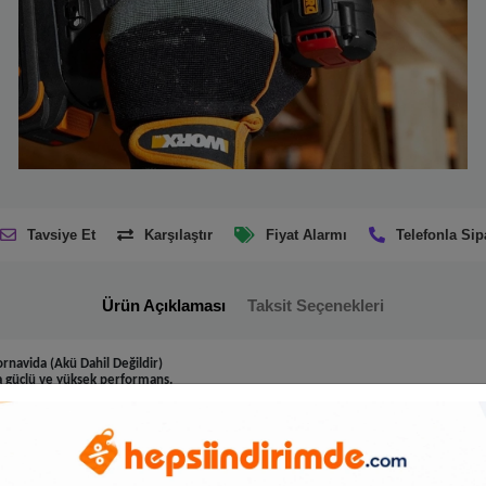
Tavsiye Et
Karşılaştır
Fiyat Alarmı
Telefonla Sip
Ürün Açıklaması
Taksit Seçenekleri
navida (Akü Dahil Değildir)
a güçlü ve yüksek performans.
lanmış teknolojik donanımları en üst seviyedeki ürünlerdir.
nmış kömürsüz motor teknolojisi sayesinde son derece güçlü ve sağlam şanzıman yap
üzü tüm 20V/40V/80V Worx akülü makineleriniz ile kullanabilirsiniz.
n zorlu uygulamalarda dahi zorlanmadan delme ve vidalama yapma imkânı
vidalama uygulamaları için geliştirilmiştir.
lanmış hatta vida yuvası bozulmuş vidalarda bile üstün sıkma ve sökme performansı