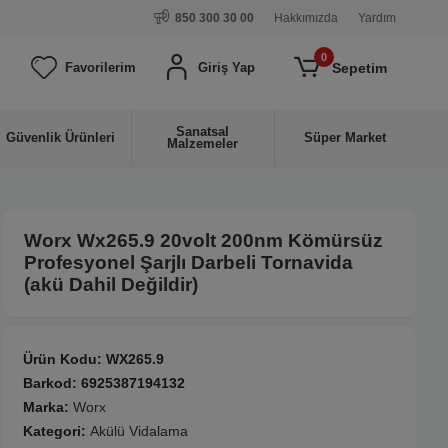
850 300 30 00
Hakkımızda
Yardım
0
Sepetim
Favorilerim
Giriş Yap
Sanatsal
Güvenlik Ürünleri
Süper Market
Malzemeler
Worx Wx265.9 20volt 200nm Kömürsüz
Profesyonel Şarjlı Darbeli Tornavida
(akü Dahil Değildir)
Ürün Kodu:
WX265.9
Barkod:
6925387194132
Marka:
Worx
Kategori:
Akülü Vidalama