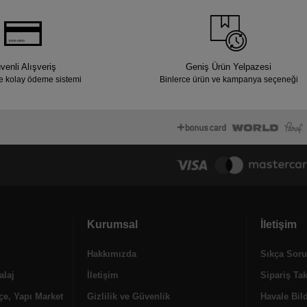
venli Alışveriş
Geniş Ürün Yelpazesi
e kolay ödeme sistemi
Binlerce ürün ve kampanya seçeneği
Kurumsal
İletişim
Hakkımızda
Sıkça Soru
alaj
İletişim
Sipariş Ta
e, Yapı Market
Gizlilik ve Güvenlik
Havale Bild