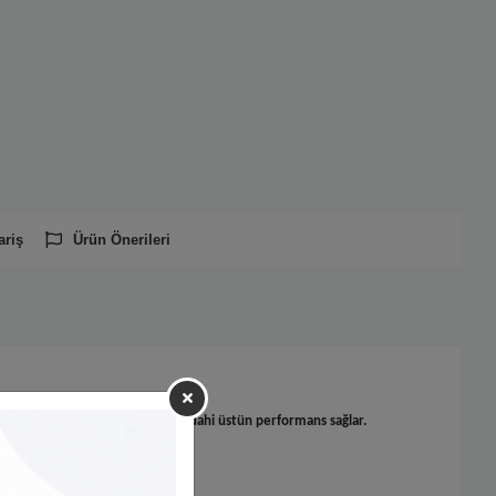
ariş
Ürün Önerileri
ısı ile en zorlu uygulamalarda dahi üstün performans sağlar.
 sağlar.