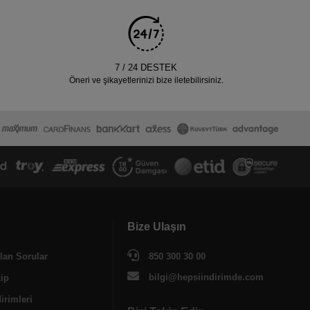
7 / 24 DESTEK
Öneri ve şikayetlerinizi bize iletebilirsiniz.
Bize Ulaşın
lan Sorular
850 300 30 00
bilgi@hepsiindirimde.com
kip
irimleri