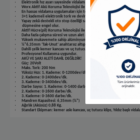
·
Elektronik hız ayarı sayesinde vidalama uygulamalarında kullanılan m
·
Worx Aktif Akü Koruma Teknolojisi ile aşırı zorlanmalarda ve uç sıkışm
·
En hassas vidalama uygulamaları için tekitten devir ayarlı şalter ile has
·
3+1 kademeli elektronik tork ve devir ayarı sayesinde tetik hassasiyeti 
·
Yapay zekâ destekli oto stop özelliği sayesinde, vida veya somun başlı
düşmesine engel olur.
·
Aktif Hücre(pil) Koruma Teknolojisi ile aşırı zorlanmalarda ve uç sıkış
·
Daha fazla çalışma süresi ve uzun alet ömrü için güçlendirilmiş darbe 
·
Yüksek mukavemete sahip alüminyum şanzıman gövdesi sayesinde düşmele
·
¼”6,35mm ‘Tak-Unut’ anahtarsız altıgen uç tutucu tek elle hızlı aksesu
·
Dahili çelik kemer kancası ve uç tutucu klips.
·
Profesyonel Kullanıma uygundur.
·
AKÜ VE ŞARJ ALETİ DAHİL DEĞİLDİR!
·
Güç: 20Volt
·
Maks. Tork: 200 Nm
·
Yüksüz Hızı: 1. Kademe: 0-1200dev/dk.
·
2. Kademe: 0-2400dev/dk.
·
3. Kademe: 0-3400dev/dk.
·
Darbe Sayısı: 1. Kademe: 0-1400 darbe/dk.
·
2. Kademe: 0-2600 darbe/dk.
·
3. Kademe: 0-3600 darbe/dk.
·
Mandren Kapasitesi: 6,35mm (¼”)
·
Ağırlık (Aküsüz) 0,88 Kg.
·
Standart Ekipman: kemer askı kancası, uç tutucu klips, Yıldız başlı vida