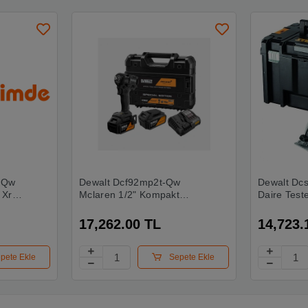
-Qw
Dewalt Dcf92mp2t-Qw
Dewalt Dc
 Xr
Mclaren 1/2" Kompakt
Daire Test
süz
Somun Sıkma + 2x5ah Akü
dalama
Set
17,262.00 TL
14,723.
pete Ekle
Sepete Ekle