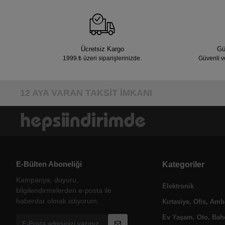
Ücretsiz Kargo
Gü
1999.₺ üzeri siparişlerinizde.
Güvenli v
12 AYA VARAN TAKSİT İMKANI
E-Bülten Aboneliği
Kategoriler
Kampanya, duyuru,
Elektronik
bilgilendirmelerden e-posta ile
haberdar olmak istiyorum.
Kırtasiye, Ofis, Amb
Ev Yaşam, Oto, Bahç