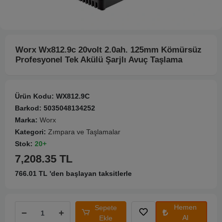
Worx Wx812.9c 20volt 2.0ah. 125mm Kömürsüz
Profesyonel Tek Akülü Şarjlı Avuç Taşlama
Ürün Kodu:
WX812.9C
Barkod:
5035048134252
Marka:
Worx
Kategori:
Zımpara ve Taşlamalar
Stok:
20+
7,208.35 TL
766.01 TL 'den başlayan taksitlerle
Hemen
Sepete
Al
Ekle