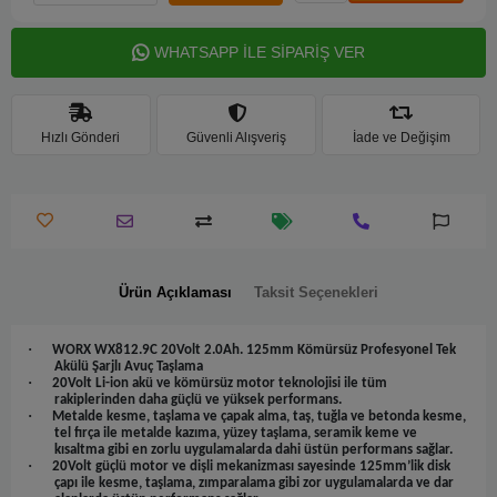
WHATSAPP İLE SİPARİŞ VER
Hızlı Gönderi
Güvenli Alışveriş
İade ve Değişim
Ürün Açıklaması
Taksit Seçenekleri
·
WORX WX812.9C 20Volt 2.0Ah. 125mm Kömürsüz Profesyonel Tek
Akülü Şarjlı Avuç Taşlama
·
20Volt Li-ion akü ve kömürsüz motor teknolojisi ile tüm
rakiplerinden daha güçlü ve yüksek performans.
·
Metalde kesme, taşlama ve çapak alma, taş, tuğla ve betonda kesme,
tel fırça ile metalde kazıma, yüzey taşlama, seramik keme ve
kısaltma gibi en zorlu uygulamalarda dahi üstün performans sağlar.
·
20Volt güçlü motor ve dişli mekanizması sayesinde 125mm’lik disk
çapı ile kesme, taşlama, zımparalama gibi zor uygulamalarda ve dar