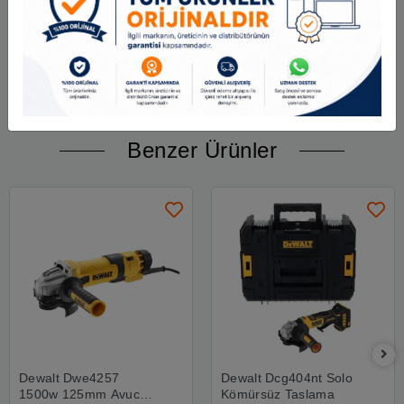
·
Yüksüz Hızı: 8500dev/dk.
·
Disk Çapı: 125mm
·
Mil Çapı: M14
·
Ağırlık: 1,90 Kg.
·
Standart Ekipman: 1 Adet 20Volt 2.0Ah. Li-ion Akü, 1 Saatlik Hızlı Şarj
Cihazı, 1 Adet 125mm Taşlama Diski, 1 Adet Taş Sıkıştırma Anahtarı, 1
Adet Yan Tutma Kolu, 1 Adet Disk Koruma Aparatı.
Benzer Ürünler
Dewalt Dwe4257
Dewalt Dcg404nt Solo
1500w 125mm Avuç
Kömürsüz Taslama