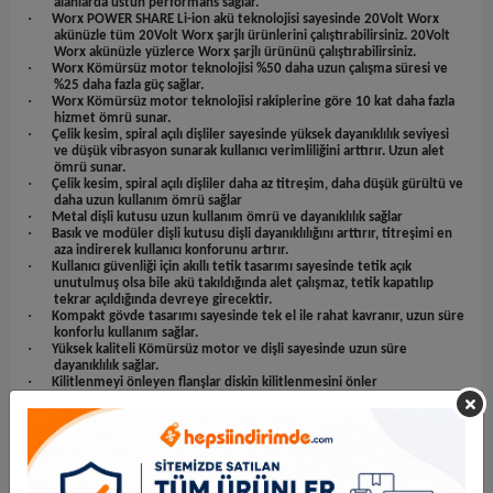
alanlarda üstün performans sağlar.
·
Worx POWER SHARE Li-ion akü teknolojisi sayesinde 20Volt Worx
akünüzle tüm 20Volt Worx şarjlı ürünlerini çalıştırabilirsiniz. 20Volt
Worx akünüzle yüzlerce Worx şarjlı ürününü çalıştırabilirsiniz.
·
Worx Kömürsüz motor teknolojisi %50 daha uzun çalışma süresi ve
%25 daha fazla güç sağlar.
·
Worx Kömürsüz motor teknolojisi rakiplerine göre 10 kat daha fazla
hizmet ömrü sunar.
·
Çelik kesim, spiral açılı dişliler sayesinde yüksek dayanıklılık seviyesi
ve düşük vibrasyon sunarak kullanıcı verimliliğini arttırır. Uzun alet
ömrü sunar.
·
Çelik kesim, spiral açılı dişliler daha az titreşim, daha düşük gürültü ve
daha uzun kullanım ömrü sağlar
·
Metal dişli kutusu uzun kullanım ömrü ve dayanıklılık sağlar
·
Basık ve modüler dişli kutusu dişli dayanıklılığını arttırır, titreşimi en
aza indirerek kullanıcı konforunu artırır.
·
Kullanıcı güvenliği için akıllı tetik tasarımı sayesinde tetik açık
unutulmuş olsa bile akü takıldığında alet çalışmaz, tetik kapatılıp
tekrar açıldığında devreye girecektir.
·
Kompakt gövde tasarımı sayesinde tek el ile rahat kavranır, uzun süre
konforlu kullanım sağlar.
·
Yüksek kaliteli Kömürsüz motor ve dişli sayesinde uzun süre
dayanıklılık sağlar.
·
Kilitlenmeyi önleyen flanşlar diskin kilitlenmesini önler
·
Güçlü motor ile çok çeşitli kesme ve taşlama uygulamaları
·
En iyi soğutma için mükemmelleştirilmiş hava kanalları.
·
1 saatlik hızlı şarj ile kesintisiz çalışma imkânı.
·
Profesyonel Kullanıma uygundur.
·
Güç: 20Volt
·
Akü Kapasitesi: 2Ah. Li-ion