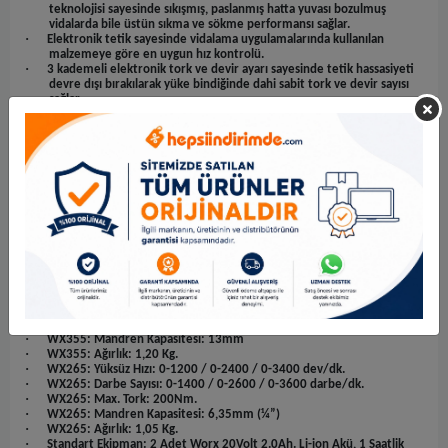
teknolojisi sayesinde sıkışmış, paslanmış hatta yuvası bozulmuş
vidalarda bile üstün sıkma ve sökme performansı sağlar.
·
Elektronik tetik sayesinde vidalama uygulamalarında kullanılan
malzemeye göre en uygun hız kontrolü.
·
3 kademeli elektronik tork ve devir ayarı sayesinde tetik hassasiyeti
devre dışı bırakılarak yüke bindiğinde dahi sabit tork ve devir sayısı
sağlar.
·
Olağan üstü kompakt ve hafif, uzun süre yorulmadan çalışma imkânı
sağlar.
·
117mm ultra kompakt boyutları sayesinde %20 daha fazla güç
üreterek %39 daha hafiftir.
·
Geri dönüşte tam güç sağlayan özel teknoloji sayesinde vida sökmede
veya sıkışan ucu çıkarmada tam güç sağlar
·
Kompakt tasarım tek elle rahat kullanım ve dar alanlara erişim sağlar
·
Profesyonel Kullanıma uygundur
·
Güç: 20 Volt
·
Akü Kapasitesi: 2.0Ah Li-ion
·
WX355: Maks. Tork: 55Nm
·
WX355: Yüksüz Hızı: 0-500 / 0-2100 dev/dk.
·
WX355: Darbe Sayısı: 0-33600 darbe/dk.
·
WX355: Maksimum Delme Kapasitesi: Beton: 10mm, Tuğla: 13mm,
Metal: 13mm, Ahşap 40mm
·
WX355: Mandren Kapasitesi: 13mm
·
WX355: Ağırlık: 1,20 Kg.
·
WX265: Yüksüz Hızı: 0-1200 / 0-2400 / 0-3400 dev/dk.
·
WX265: Darbe Sayısı: 0-1400 / 0-2600 / 0-3600 darbe/dk.
·
WX265: Max. Tork: 200Nm.
·
WX265: Mandren Kapasitesi: 6,35mm (¼”)
·
WX265: Ağırlık: 1,05 Kg.
·
Standart Ekipman: 2 Adet Worx 20Volt 2.0Ah. Li-ion Akü, 1 Saatlik