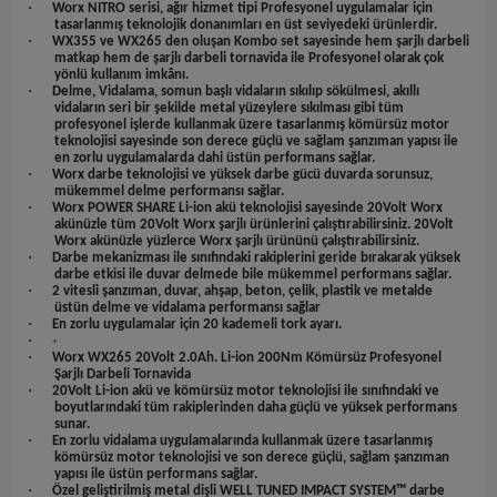
·
Worx NITRO serisi, ağır hizmet tipi Profesyonel uygulamalar için
tasarlanmış teknolojik donanımları en üst seviyedeki ürünlerdir.
·
WX355 ve WX265 den oluşan Kombo set sayesinde hem şarjlı darbeli
matkap hem de şarjlı darbeli tornavida ile Profesyonel olarak çok
yönlü kullanım imkânı.
·
Delme, Vidalama, somun başlı vidaların sıkılıp sökülmesi, akıllı
vidaların seri bir şekilde metal yüzeylere sıkılması gibi tüm
profesyonel işlerde kullanmak üzere tasarlanmış kömürsüz motor
teknolojisi sayesinde son derece güçlü ve sağlam şanzıman yapısı ile
en zorlu uygulamalarda dahi üstün performans sağlar.
·
Worx darbe teknolojisi ve yüksek darbe gücü duvarda sorunsuz,
mükemmel delme performansı sağlar.
·
Worx POWER SHARE Li-ion akü teknolojisi sayesinde 20Volt Worx
akünüzle tüm 20Volt Worx şarjlı ürünlerini çalıştırabilirsiniz. 20Volt
Worx akünüzle yüzlerce Worx şarjlı ürününü çalıştırabilirsiniz.
·
Darbe mekanizması ile sınıfındaki rakiplerini geride bırakarak yüksek
darbe etkisi ile duvar delmede bile mükemmel performans sağlar.
·
2 vitesli şanzıman, duvar, ahşap, beton, çelik, plastik ve metalde
üstün delme ve vidalama performansı sağlar
·
En zorlu uygulamalar için 20 kademeli tork ayarı.
·
+
·
Worx WX265 20Volt 2.0Ah. Li-ion 200Nm Kömürsüz Profesyonel
Şarjlı Darbeli Tornavida
·
20Volt Li-ion akü ve kömürsüz motor teknolojisi ile sınıfındaki ve
boyutlarındaki tüm rakiplerinden daha güçlü ve yüksek performans
sunar.
·
En zorlu vidalama uygulamalarında kullanmak üzere tasarlanmış
kömürsüz motor teknolojisi ve son derece güçlü, sağlam şanzıman
yapısı ile üstün performans sağlar.
·
Özel geliştirilmiş metal dişli WELL TUNED IMPACT SYSTEM™ darbe