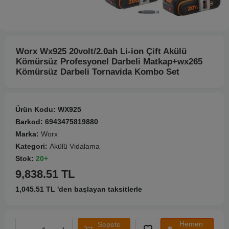
Worx Wx925 20volt/2.0ah Li-ion Çift Akülü
Kömürsüz Profesyonel Darbeli Matkap+wx265
Kömürsüz Darbeli Tornavida Kombo Set
Ürün Kodu:
WX925
Barkod:
6943475819880
Marka:
Worx
Kategori:
Akülü Vidalama
Stok:
20+
9,838.51 TL
1,045.51 TL 'den başlayan taksitlerle
Hemen
Sepete