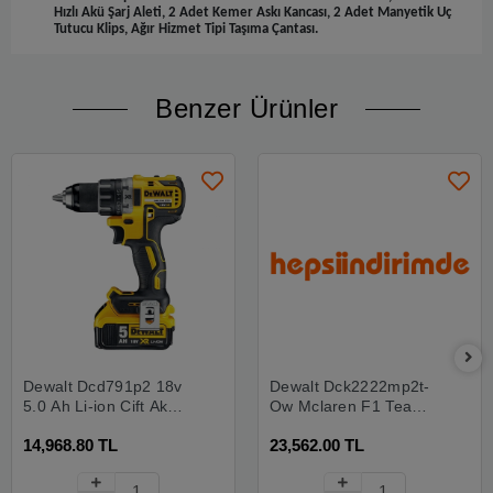
Hızlı Akü Şarj Aleti, 2 Adet Kemer Askı Kancası, 2 Adet Manyetik Uç
Tutucu Klips, Ağır Hizmet Tipi Taşıma Çantası.
Benzer Ürünler
Dewalt Dcd791p2 18v
Dewalt Dck2222mp2t-
5.0 Ah Li-ion Çift Akülü
Qw Mclaren F1 Team
Kömürsüz Profesyonel
18v Xr 2x5.0ah Akülü
14,968.80 TL
23,562.00 TL
Vidalama
Kömürsüz Darbeli
Matkap Ve Vidalama
Seti